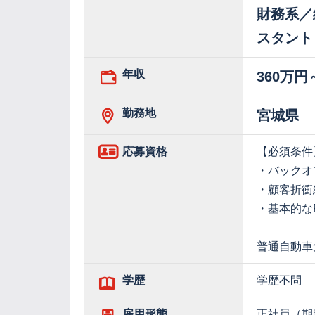
財務系／
スタント
年収
360万円
勤務地
宮城県
応募資格
【必須条件
・バックオ
・顧客折衝
・基本的な
普通自動車
学歴
学歴不問
雇用形態
正社員（期