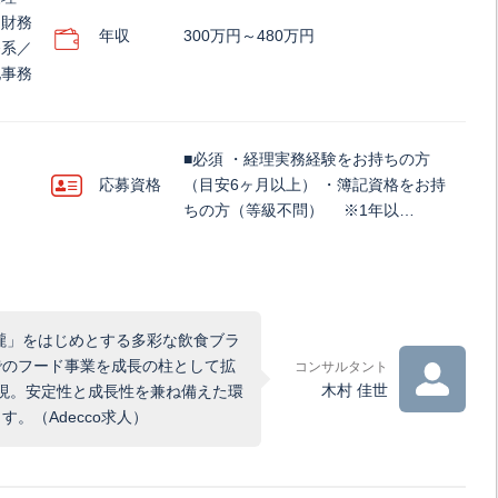
・財務
年収
300万円～480万円
務系／
他事務
■必須 ・経理実務経験をお持ちの方
応募資格
（目安6ヶ月以上） ・簿記資格をお持
ちの方（等級不問） ※1年以…
乃瀧」をはじめとする多彩な飲食ブラ
でのフード事業を成長の柱として拡
コンサルタント
木村 佳世
実現。安定性と成長性を兼ね備えた環
。（Adecco求人）