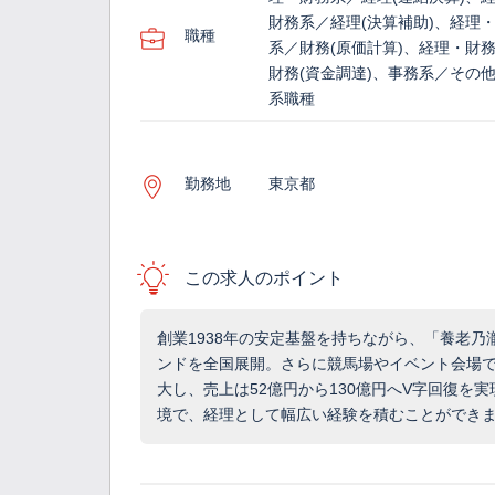
財務系／経理(決算補助)、経理
職種
系／財務(原価計算)、経理・財
財務(資金調達)、事務系／その
系職種
勤務地
東京都
この求人のポイント
創業1938年の安定基盤を持ちながら、「養老
ンドを全国展開。さらに競馬場やイベント会場
大し、売上は52億円から130億円へV字回復を
境で、経理として幅広い経験を積むことができます