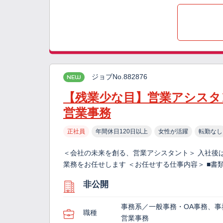
ジョブNo.882876
NEW
【残業少な目】営業アシスタン
営業事務
正社員
年間休日120日以上
女性が活躍
転勤なし
＜会社の未来を創る、営業アシスタント＞ 入社後
業務をお任せします ＜お任せする仕事内容＞ ■書
非公開
事務系／一般事務・OA事務、事
職種
営業事務