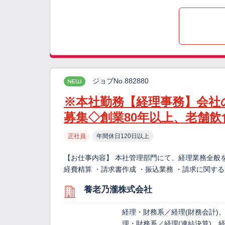
ジョブNo.882880
NEW
※本社勤務【経理事務】会社
募集◇創業80年以上、老舗飲
正社員
年間休日120日以上
【お仕事内容】 本社管理部門にて、経理業務全般
経費精算 ・請求書作成 ・振込業務 ・請求に関す
養老乃瀧株式会社
経理・財務系／経理(財務会計)
理・財務系／経理(連結決算)、