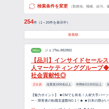
検索条件を変更
（勤務地、職種、給与、
254
件（1～20件を表示中）
新着順
ジョブNo.882882
NEW
【品川】インサイドセールス企
人マーケティンググループ◆
社会貢献性◎
正社員
従業員1000名以上
年間休日120日以上
【魅力ポイント】 ★CMでも有名！人材大手パー
ー・障害者の転職支援数NO.1！★ ★日本の障が