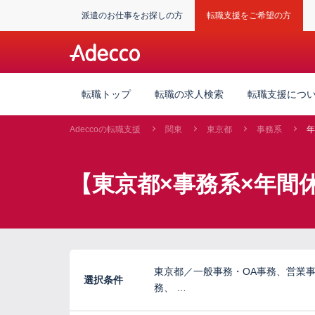
派遣のお仕事をお探しの方
転職支援をご希望の方
転職トップ
転職の求人検索
転職支援につ
Adeccoの転職支援
関東
東京都
事務系
年
【東京都×事務系×年間
東京都／一般事務・OA事務、営業
選択条件
務、 …