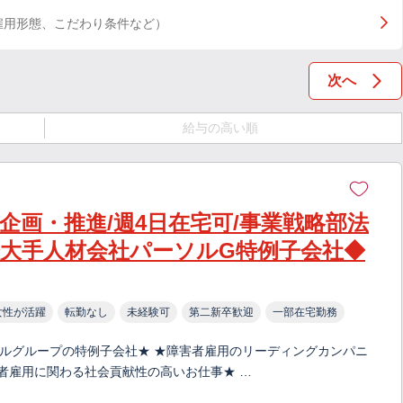
雇用形態、こだわり条件など）
次へ
給与の高い順
画・推進/週4日在宅可/事業戦略部法
大手人材会社パーソルG特例子会社◆
女性が活躍
転勤なし
未経験可
第二新卒歓迎
一部在宅勤務
ソルグループの特例子会社★ ★障害者雇用のリーディングカンパニ
い者雇用に関わる社会貢献性の高いお仕事★ …