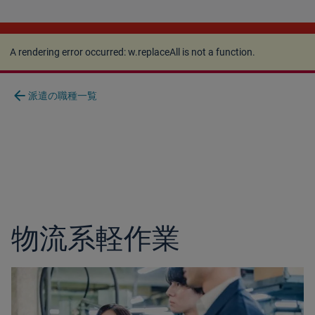
A rendering error occurred:
w.replaceAll is not a
function
.
A rendering error occurred:
w.replaceAll is not a function
.
arrow_back
派遣の職種一覧
物流系軽作業