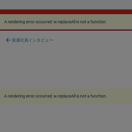
A rendering error occurred:
w.replaceAll is not a
function
.
A rendering error occurred:
w.replaceAll is not a function
.
arrow_back
派遣社員インタビュー
A rendering error occurred:
w.replaceAll is not a function
.