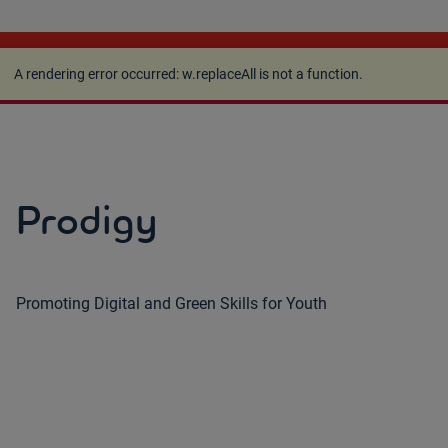
A rendering error occurred:
w.replaceAll is not a
function
.
A rendering error occurred:
w.replaceAll is not a function
.
Prodigy
Promoting Digital and Green Skills for Youth