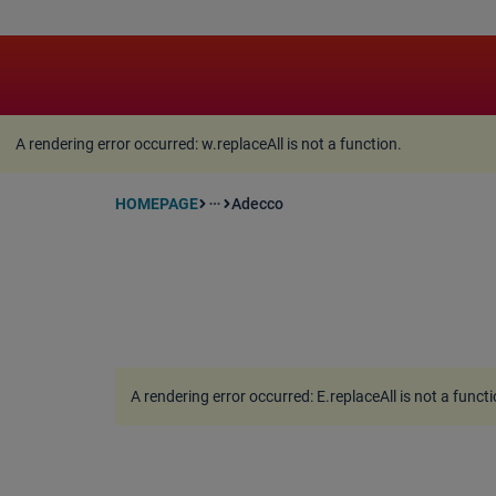
A rendering error occurred:
w.replaceAll is not a function
A rendering error occurred:
w.replaceAll is not a function
.
HOMEPAGE
Adecco
more_horiz
A rendering error occurred:
E.replaceAll is not a funct