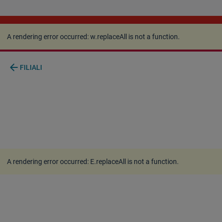
A rendering error occurred:
w.replaceAll is not a
function
.
A rendering error occurred:
w.replaceAll is not a function
.
arrow_back
FILIALI
A rendering error occurred:
E.replaceAll is not a function
.