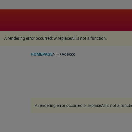
A rendering error occurred:
w.replaceAll is not a function
A rendering error occurred:
w.replaceAll is not a function
.
HOMEPAGE
Adecco
more_horiz
A rendering error occurred:
E.replaceAll is not a funct