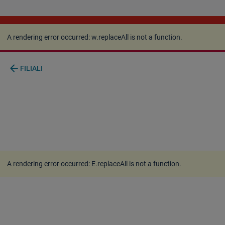
A rendering error occurred:
w.replaceAll is not a
function
.
A rendering error occurred:
w.replaceAll is not a function
.
arrow_back
FILIALI
A rendering error occurred:
E.replaceAll is not a function
.