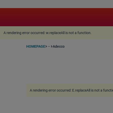
A rendering error occurred:
w.replaceAll is not a function
A rendering error occurred:
w.replaceAll is not a function
.
HOMEPAGE
Adecco
more_horiz
A rendering error occurred:
E.replaceAll is not a funct