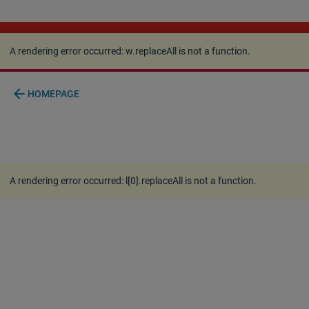
A rendering error occurred:
w.replaceAll is not a
function
.
A rendering error occurred:
w.replaceAll is not a function
.
arrow_back
HOMEPAGE
A rendering error occurred:
l[0].replaceAll is not a function
.