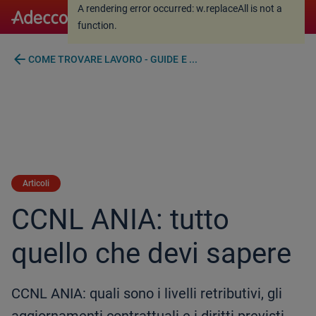
A rendering error occurred:
w.replaceAll is not a
A rendering error occurred:
w.replaceAll is not a
function
.
function
.
arrow_back
COME TROVARE LAVORO - GUIDE E ...
Articoli
CCNL ANIA: tutto
quello che devi sapere
CCNL ANIA: quali sono i livelli retributivi, gli