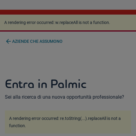
A rendering error occurred:
w.replaceAll is not a
function
.
A rendering error occurred:
w.replaceAll is not a function
.
arrow_back
AZIENDE CHE ASSUMONO
Entra in Palmic
Sei alla ricerca di una nuova opportunità professionale?
A rendering error occurred:
re.toString(...).replaceAll is not a
function
.