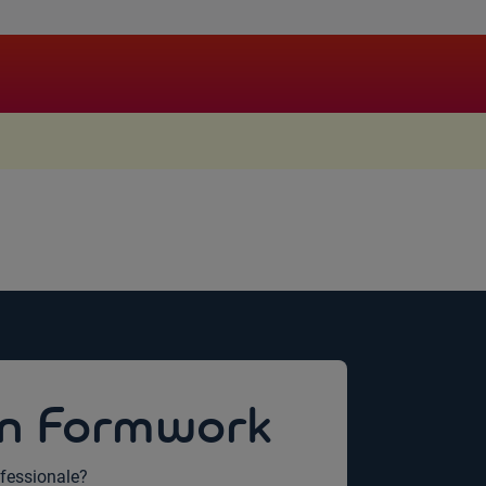
.
sin Formwork
ofessionale?