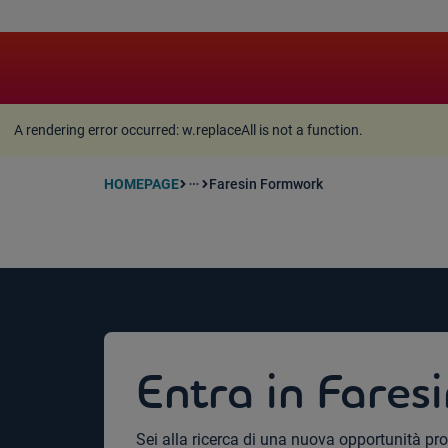
A rendering error occurred:
w.replaceAll is not a function
A rendering error occurred:
w.replaceAll is not a function
.
HOMEPAGE
Faresin Formwork
more_horiz
Entra in Fare
Sei alla ricerca di una nuova opportunità pr