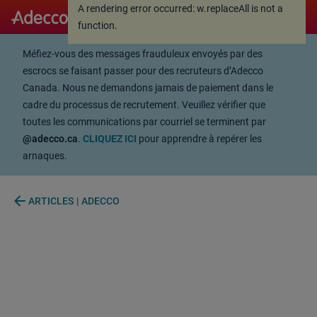
A rendering error occurred:
w.replaceAll is not a
A rendering error occurred:
w.replaceAll is not a
function
.
function
.
Méfiez-vous des messages frauduleux envoyés par des
escrocs se faisant passer pour des recruteurs d’Adecco
Canada. Nous ne demandons jamais de paiement dans le
cadre du processus de recrutement. Veuillez vérifier que
toutes les communications par courriel se terminent par
@adecco.ca
.
CLIQUEZ ICI
pour apprendre à repérer les
arnaques.
arrow_back
ARTICLES | ADECCO