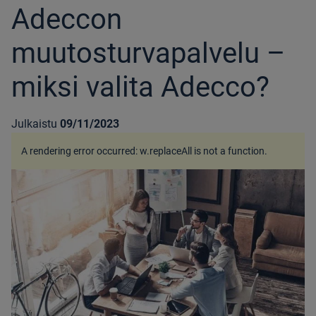
Adeccon
muutosturvapalvelu –
miksi valita Adecco?
Julkaistu
09/11/2023
A rendering error occurred:
w.replaceAll is not a function
.