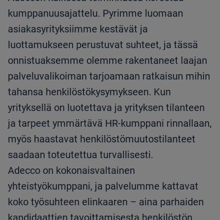
kumppanuusajattelu. Pyrimme luomaan
asiakasyrityksiimme kestävät ja
luottamukseen perustuvat suhteet, ja tässä
onnistuaksemme olemme rakentaneet laajan
palveluvalikoiman tarjoamaan ratkaisun mihin
tahansa henkilöstökysymykseen. Kun
yrityksellä on luotettava ja yrityksen tilanteen
ja tarpeet ymmärtävä HR-kumppani rinnallaan,
myös haastavat henkilöstömuutostilanteet
saadaan toteutettua turvallisesti.
Adecco on kokonaisvaltainen
yhteistyökumppani, ja palvelumme kattavat
koko työsuhteen elinkaaren – aina parhaiden
kandidaattien tavoittamisesta henkilöstön