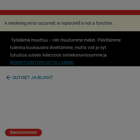
A rendering error occurred:
w.replaceAll is not a
function
.
A rendering error occurred:
w.replaceAll is not a function
.
Työelämä muuttuu – niin muutumme mekin. Päivitämme
tulevina kuukausina ilmettämme, mutta voit jo nyt
tutustua uuteen Adeccoon somekanavissamme ja
REKRYTOINTISIVUSTOLLAMME
.
arrow_back
UUTISET JA BLOGIT
Rekrytointivinkit