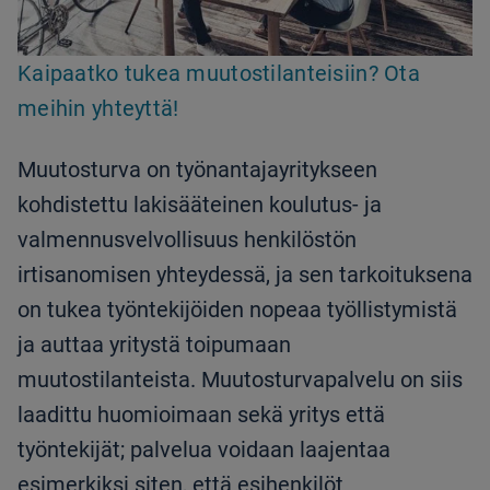
Kaipaatko tukea muutostilanteisiin? Ota
meihin yhteyttä!
Muutosturva on työnantajayritykseen
kohdistettu lakisääteinen koulutus- ja
valmennusvelvollisuus henkilöstön
irtisanomisen yhteydessä, ja sen tarkoituksena
on tukea työntekijöiden nopeaa työllistymistä
ja auttaa yritystä toipumaan
muutostilanteista. Muutosturvapalvelu on siis
laadittu huomioimaan sekä yritys että
työntekijät; palvelua voidaan laajentaa
esimerkiksi siten, että esihenkilöt