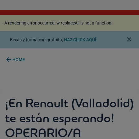
A rendering error occurred:
w.replaceAll is not a
function
.
A rendering error occurred:
w.replaceAll is not a function
.
close
Becas y formación gratuita,
HAZ CLICK AQUÍ
arrow_back
HOME
¡En Renault (Valladolid)
te están esperando!
OPERARIO/A