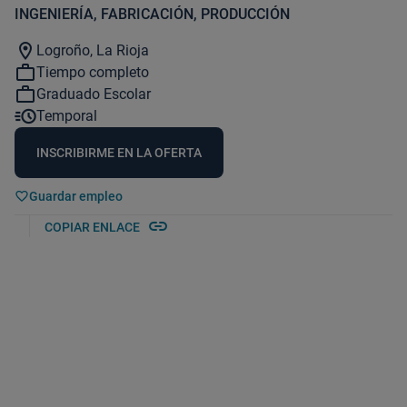
INGENIERÍA, FABRICACIÓN, PRODUCCIÓN
location_on
Logroño, La Rioja
work_outline
Tiempo completo
work_outline
Graduado Escolar
acute
Temporal
INSCRIBIRME EN LA OFERTA
Guardar empleo
link
COPIAR ENLACE