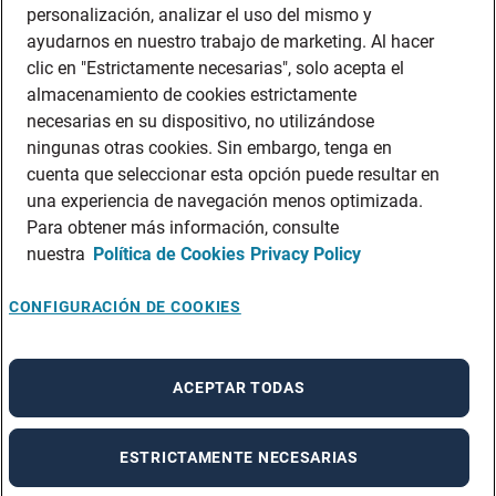
personalización, analizar el uso del mismo y
ENERGÍA
ayudarnos en nuestro trabajo de marketing. Al hacer
LIFE SCIENCES & HEALTHCARE
clic en "Estrictamente necesarias", solo acepta el
AUTOMOCIÓN
almacenamiento de cookies estrictamente
BANCA
necesarias en su dispositivo, no utilizándose
SEGUROS
ningunas otras cookies. Sin embargo, tenga en
cuenta que seleccionar esta opción puede resultar en
CONTACT CENTER
una experiencia de navegación menos optimizada.
INDUSTRIA
Para obtener más información, consulte
LOGÍSTICA Y TRANSPORTE
nuestra
Política de Cookies
Privacy Policy
SECTOR PÚBLICO
AEROESPACIAL & DEFENSA
CONFIGURACIÓN DE COOKIES
Sobre nosotros
SOBRE ADECCO
ACEPTAR TODAS
LOCALIZA TU OFICINA
CONTACTO CANDIDATOS
CONTACTO EMPRESAS
ESTRICTAMENTE NECESARIAS