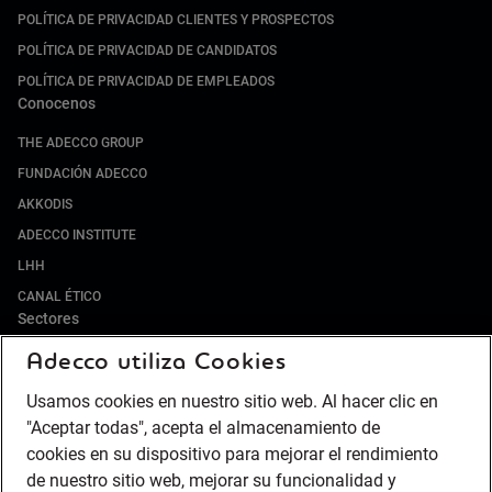
POLÍTICA DE PRIVACIDAD CLIENTES Y PROSPECTOS
POLÍTICA DE PRIVACIDAD DE CANDIDATOS
POLÍTICA DE PRIVACIDAD DE EMPLEADOS
Conocenos
THE ADECCO GROUP
FUNDACIÓN ADECCO
AKKODIS
ADECCO INSTITUTE
LHH
CANAL ÉTICO
Sectores
Adecco utiliza Cookies
IT Y DIGITAL
ALIMENTACIÓN Y BEBIDAS
Usamos cookies en nuestro sitio web. Al hacer clic en
RETAIL Y DISTRIBUCIÓN
"Aceptar todas", acepta el almacenamiento de
HOSTELERÍA Y TURISMO
cookies en su dispositivo para mejorar el rendimiento
de nuestro sitio web, mejorar su funcionalidad y
PUERTOS