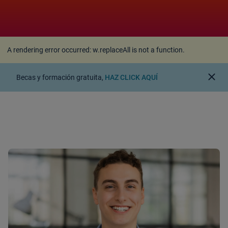
A rendering error occurred:
w.replaceAll is not a
function
.
A rendering error occurred:
w.replaceAll is not a function
.
close
Becas y formación gratuita,
HAZ CLICK AQUÍ