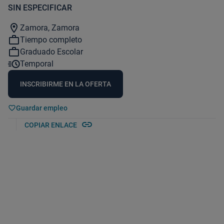
SIN ESPECIFICAR
location_on
Zamora, Zamora
work_outline
Tiempo completo
work_outline
Graduado Escolar
acute
Temporal
INSCRIBIRME EN LA OFERTA
Guardar empleo
link
COPIAR ENLACE