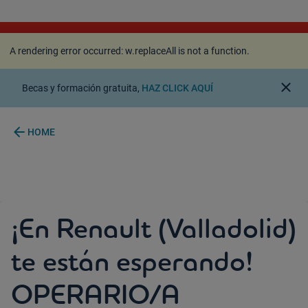
A rendering error occurred:
w.replaceAll is not a
function
.
A rendering error occurred:
w.replaceAll is not a function
.
close
Becas y formación gratuita,
HAZ CLICK AQUÍ
arrow_back
HOME
¡En Renault (Valladolid)
te están esperando!
OPERARIO/A