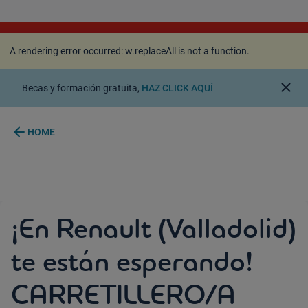
A rendering error occurred:
w.replaceAll is not a
function
.
A rendering error occurred:
w.replaceAll is not a function
.
close
Becas y formación gratuita,
HAZ CLICK AQUÍ
arrow_back
HOME
¡En Renault (Valladolid)
te están esperando!
CARRETILLERO/A