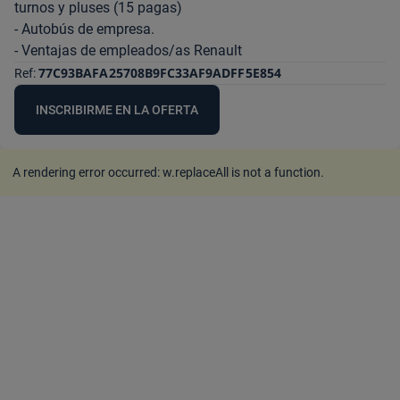
turnos y pluses (15 pagas)
- Autobús de empresa.
- Ventajas de empleados/as Renault
77C93BAFA25708B9FC33AF9ADFF5E854
Ref:
INSCRIBIRME EN LA OFERTA
A rendering error occurred:
w.replaceAll is not a function
.