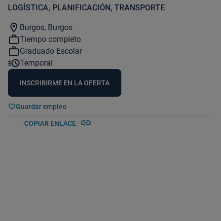
LOGÍSTICA, PLANIFICACIÓN, TRANSPORTE
location_on
Burgos, Burgos
work_outline
Tiempo completo
work_outline
Graduado Escolar
acute
Temporal
INSCRIBIRME EN LA OFERTA
Guardar empleo
link
COPIAR ENLACE