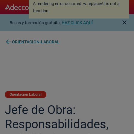
A rendering error occurred:
w.replaceAll is not a
A rendering error occurred:
w.replaceAll is not a
function
.
function
.
close
Becas y formación gratuita,
HAZ CLICK AQUÍ
arrow_back
ORIENTACION-LABORAL
Orientacion Laboral
Jefe de Obra:
Responsabilidades,