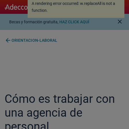
A rendering error occurred:
w.replaceAll is not a
A rendering error occurred:
w.replaceAll is not a
function
.
function
.
close
Becas y formación gratuita,
HAZ CLICK AQUÍ
arrow_back
ORIENTACION-LABORAL
Cómo es trabajar con
una agencia de
personal