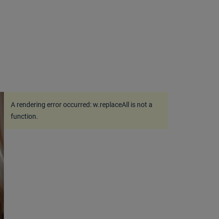
A rendering error occurred:
w.replaceAll is not a
function
.