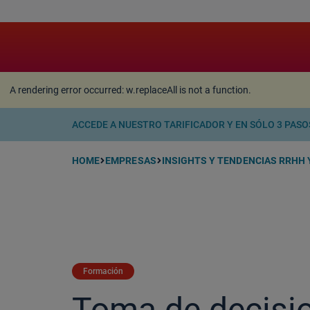
A rendering error occurred:
w.replaceAll is not a function
A rendering error occurred:
w.replaceAll is not a function
.
ACCEDE A NUESTRO TARIFICADOR Y EN SÓLO 3 PAS
HOME
EMPRESAS
INSIGHTS Y TENDENCIAS RRHH Y
Formación
Toma de decisi