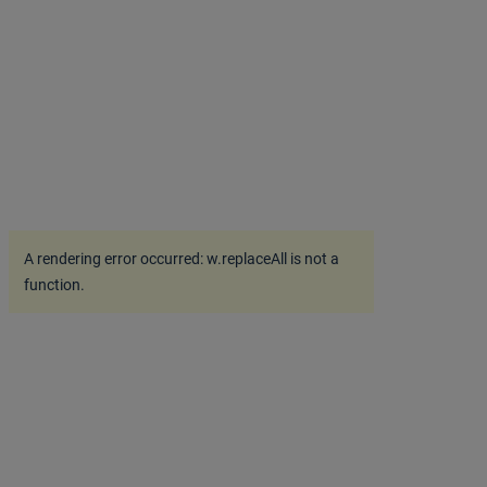
A rendering error occurred:
w.replaceAll is not a
function
.