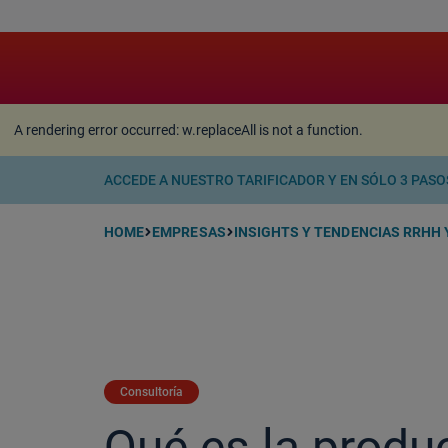
A rendering error occurred:
w.replaceAll is not a function
A rendering error occurred:
w.replaceAll is not a function
.
ACCEDE A NUESTRO TARIFICADOR Y EN SÓLO 3 PAS
HOME
EMPRESAS
INSIGHTS Y TENDENCIAS RRHH Y
Consultoría
Qué es la produ