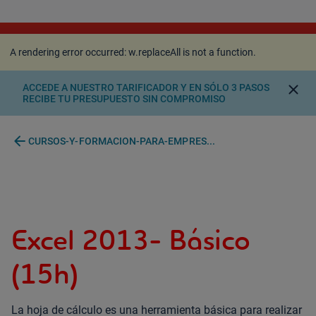
A rendering error occurred:
w.replaceAll is not a
function
.
A rendering error occurred:
w.replaceAll is not a function
.
close
ACCEDE A NUESTRO TARIFICADOR Y EN SÓLO 3 PASOS
RECIBE TU PRESUPUESTO SIN COMPROMISO
arrow_back
CURSOS-Y-FORMACION-PARA-EMPRES...
Excel 2013- Básico
(15h)
La hoja de cálculo es una herramienta básica para realizar