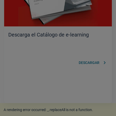
Descarga el Catálogo de e-learning
keyboard_arrow_right
DESCARGAR
A rendering error occurred:
_.replaceAll is not a function
.