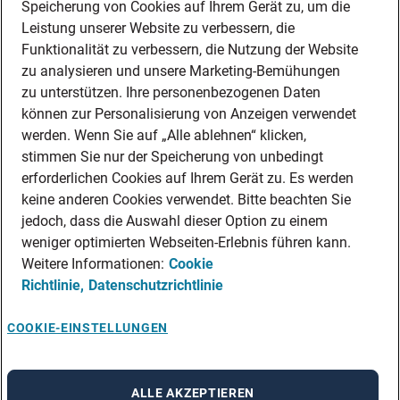
MITARBEITER EMPFEHLEN
Speicherung von Cookies auf Ihrem Gerät zu, um die
Leistung unserer Website zu verbessern, die
FAQ
Wir stellen ein!
Funktionalität zu verbessern, die Nutzung der Website
zu analysieren und unsere Marketing-Bemühungen
DEINE BERUFSGRUPPE
zu unterstützen. Ihre personenbezogenen Daten
DEINE LEBENSSITUATION
können zur Personalisierung von Anzeigen verwendet
AMAZON JOBS
werden. Wenn Sie auf „Alle ablehnen“ klicken,
PARTNERSHIP WITH AIRBUS
stimmen Sie nur der Speicherung von unbedingt
erforderlichen Cookies auf Ihrem Gerät zu. Es werden
ADECCO MEDICAL
keine anderen Cookies verwendet. Bitte beachten Sie
INITIATIV BEWERBEN
jedoch, dass die Auswahl dieser Option zu einem
Über Adecco
weniger optimierten Webseiten-Erlebnis führen kann.
ÜBER UNS
Weitere Informationen:
Cookie
FAKTEN
Richtlinie,
Datenschutzrichtlinie
BLOG
COOKIE-EINSTELLUNGEN
PRESSE
NEWSLETTER
KONTAKT
ALLE AKZEPTIEREN