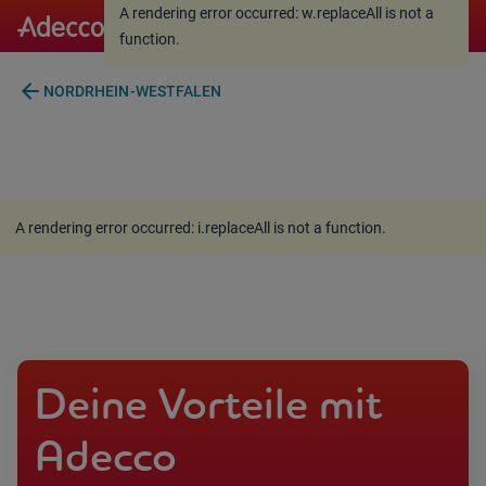
A rendering error occurred:
w.replaceAll is not a
A rendering error occurred:
w.replaceAll is not a
function
.
function
.
arrow_back
NORDRHEIN-WESTFALEN
A rendering error occurred:
i.replaceAll is not a function
.
Deine Vorteile mit
Adecco