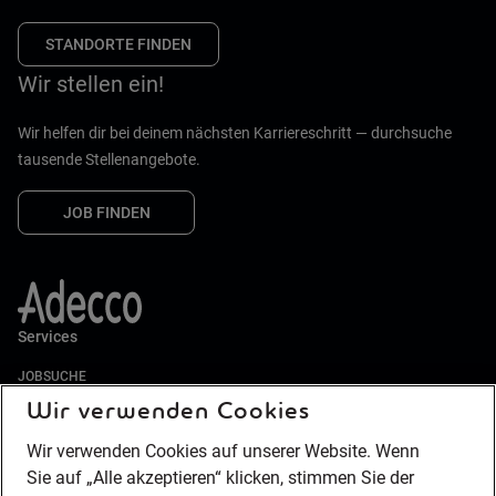
STANDORTE FINDEN
Wir stellen ein!
Wir helfen dir bei deinem nächsten Karriereschritt — durchsuche
tausende Stellenangebote.
JOB FINDEN
Services
JOBSUCHE
Wir verwenden Cookies
LEBENSLAUF GENERATOR
ZEITARBEIT
Wir verwenden Cookies auf unserer Website. Wenn
PERSONALVERMITTLUNG
Sie auf „Alle akzeptieren“ klicken, stimmen Sie der