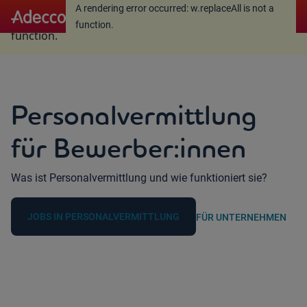
A rendering error occurred:
w.replaceAll is not a
A rendering error occurred:
w.replaceAll is not a
function
.
function
.
Personal­vermittlung
für Bewerber:innen
Was ist Personal­vermittlung und wie funktioniert sie?
JOBS IN PERSONAL­VERMITTLUNG
FÜR UNTERNEHMEN