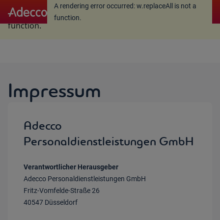
A rendering error occurred:
w.replaceAll is not a
A rendering error occurred:
w.replaceAll is not a
function
.
function
.
Impressum
Adecco
Personaldienstleistungen GmbH
Verantwortlicher Herausgeber
Adecco Personaldienstleistungen GmbH
Fritz-Vomfelde-Straße 26
40547 Düsseldorf