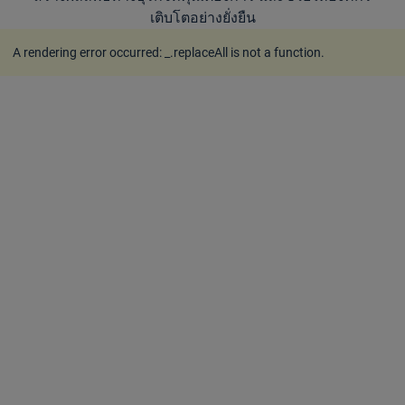
เติบโตอย่างยั่งยืน
A rendering error occurred:
_.replaceAll is not a function
.