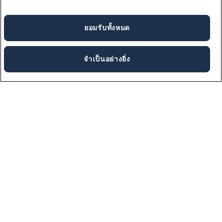
ยอมรับทั้งหมด
จําเป็นอย่างยิ่ง
ค้นหาตำแหน่งงาน
เลือกดูงานนับร้อยตำแหน่งได้ที่นี่ เพื่อค้นพบโอกาส ในสายอาชีพครั้ง