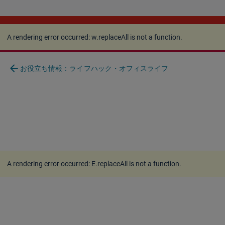
A rendering error occurred:
w.replaceAll is not a
function
.
A rendering error occurred:
w.replaceAll is not a function
.
arrow_back
お役立ち情報：ライフハック・オフィスライフ
A rendering error occurred:
E.replaceAll is not a function
.