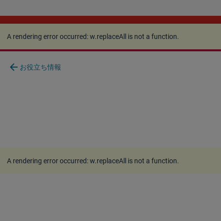
A rendering error occurred:
w.replaceAll is not a
function
.
A rendering error occurred:
w.replaceAll is not a function
.
arrow_back
お役立ち情報
A rendering error occurred:
w.replaceAll is not a function
.