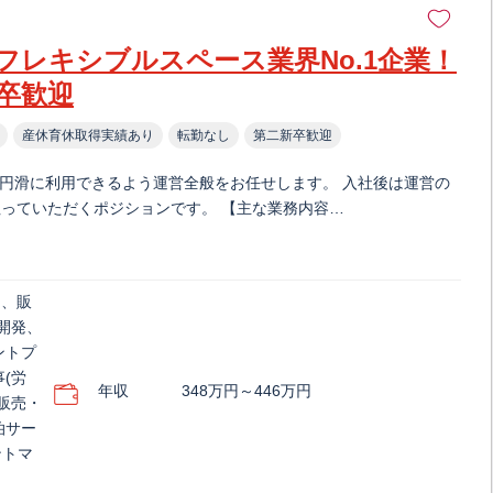
フレキシブルスペース業界No.1企業！
卒歓迎
産休育休取得実績あり
転勤なし
第二新卒歓迎
が円滑に利用できるよう運営全般をお任せします。 入社後は運営の
っていただくポジションです。 【主な業務内容…
)、販
開発、
ントプ
(労
年収
348万円～446万円
販売・
泊サー
ントマ