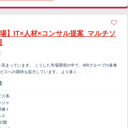
場】IT×人材×コンサル提案_マルチソ
迎
々高まっています。 こうした市場環境の中で、ARIグループの多角
ービスへの期待も拡大しています。 より多く…
社
ビス系
ネジャ
研修ト
ルス、
C開