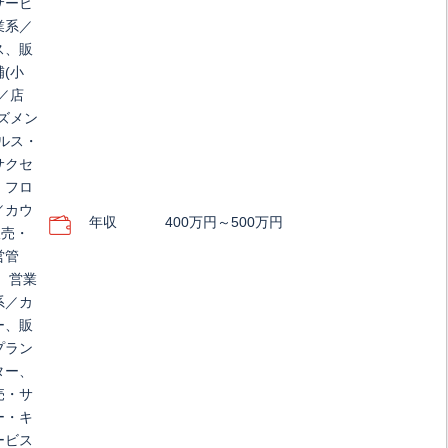
サービ
業系／
ス、販
(小
／店
ズメン
ルス・
サクセ
・フロ
／カウ
年収
400万円～500万円
販売・
営管
、営業
系／カ
ー、販
プラン
ター、
売・サ
ー・キ
ービス