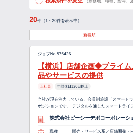
検索条件を変更
（勤務地、職種、給与、
20
件（1～20件を表示中）
新着順
ジョブNo.876426
【横浜】店舗企画◆プライム
品やサービスの提供
正社員
年間休日120日以上
当社が現在注力している、会員制施設「スマートラ
ポジションです。 デジタルを通したスマートライ
株式会社ピーシーデポコーポレーシ
職種
販売・サービス系／店舗開発・F