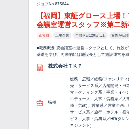
ジョブNo.875644
【福岡】東証グロース上場！
会議室運営スタッフ※第二新
正社員
上場企業
年間休日120日以上
女性が活躍
■職務概要 貸会議室の運営スタッフとして、施設
基礎を学び、将来的には施設長として施設運営を狙
株式会社ＴＫＰ
総務・広報／総務(ファシリティ
売・サービス系／店舗開発・FC
マーケティング系／事業・イベ
ロデュース、人事・労務系／人事
職種
務・労政)、営業系／営業企画、
サービス系／旅行・ホテル・宿
ビス、人事・労務系／HR(タレ
ネジメント)