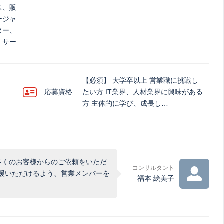
ス、販
ージャ
ター、
・サー
【必須】 大学卒以上 営業職に挑戦し
応募資格
たい方 IT業界、人材業界に興味がある
方 主体的に学び、成長し…
多くのお客様からのご依頼をいただ
コンサルタント
援いただけるよう、営業メンバーを
福本 絵美子