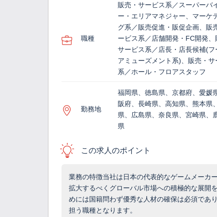
販売・サービス系／スーパーバ
ー・エリアマネジャー、マーケ
グ系／販売促進・販促企画、販
職種
ービス系／店舗開発・FC開発、
サービス系／店長・店長候補(フ
アミューズメント系)、販売・サ
系／ホール・フロアスタッフ
福岡県、徳島県、京都府、愛媛
阪府、長崎県、高知県、熊本県
勤務地
県、広島県、奈良県、宮崎県、
県
この求人のポイント
業務の特徴当社は日本の代表的なゲームメーカ
拡大するべくグローバル市場への積極的な展開
めには国籍問わず優秀な人材の確保は必須であ
担う職種となります。