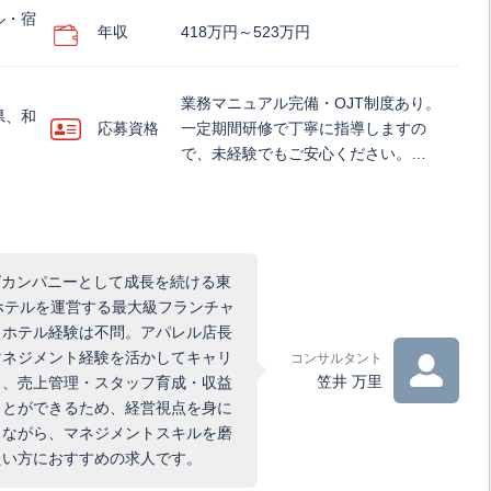
ル・宿
年収
418万円～523万円
業務マニュアル完備・OJT制度あり。
県、和
応募資格
一定期間研修で丁寧に指導しますの
で、未経験でもご安心ください。…
グカンパニーとして成長を続ける東
ホテルを運営する最大級フランチャ
。ホテル経験は不問。アパレル店長
マネジメント経験を活かしてキャリ
コンサルタント
笠井 万里
く、売上管理・スタッフ育成・収益
ことができるため、経営視点を身に
しながら、マネジメントスキルを磨
たい方におすすめの求人です。