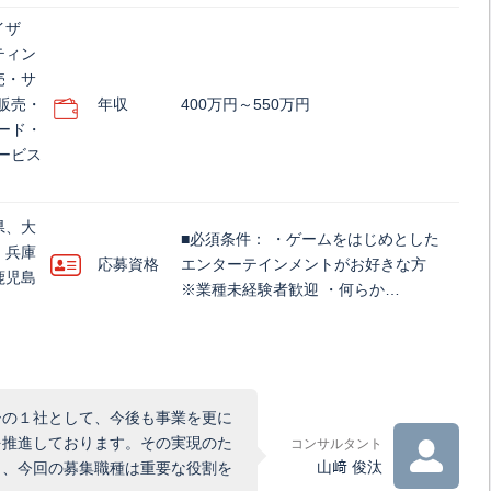
イザ
ティン
売・サ
販売・
年収
400万円～550万円
ード・
ービス
県、大
■必須条件： ・ゲームをはじめとした
、兵庫
応募資格
エンターテインメントがお好きな方
鹿児島
※業種未経験者歓迎 ・何らか…
ーの１社として、今後も事業を更に
を推進しております。その実現のた
コンサルタント
山﨑 俊汰
り、今回の募集職種は重要な役割を