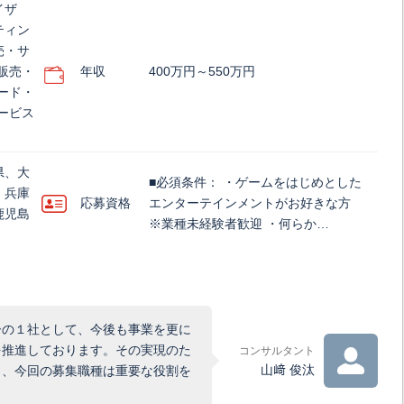
イザ
ティン
売・サ
販売・
年収
400万円～550万円
ード・
ービス
県、大
■必須条件： ・ゲームをはじめとした
、兵庫
応募資格
エンターテインメントがお好きな方
鹿児島
※業種未経験者歓迎 ・何らか…
ーの１社として、今後も事業を更に
を推進しております。その実現のた
コンサルタント
山﨑 俊汰
り、今回の募集職種は重要な役割を