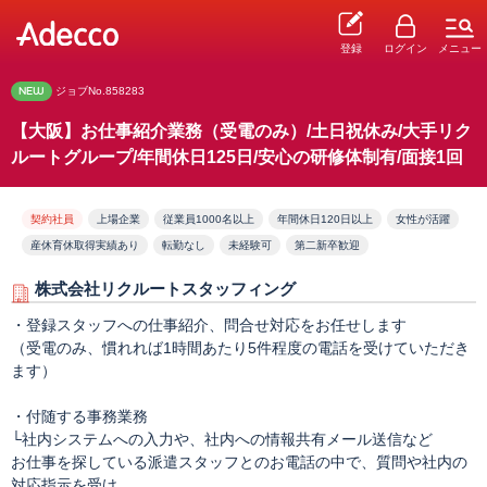
登録
ログイン
メニュー
NEW
ジョブNo.858283
【大阪】お仕事紹介業務（受電のみ）/土日祝休み/大手リク
ルートグループ/年間休日125日/安心の研修体制有/面接1回
契約社員
上場企業
従業員1000名以上
年間休日120日以上
女性が活躍
産休育休取得実績あり
転勤なし
未経験可
第二新卒歓迎
株式会社リクルートスタッフィング
・登録スタッフへの仕事紹介、問合せ対応をお任せします
（受電のみ、慣れれば1時間あたり5件程度の電話を受けていただき
ます）
・付随する事務業務
└社内システムへの入力や、社内への情報共有メール送信など
お仕事を探している派遣スタッフとのお電話の中で、質問や社内の
対応指示を受け