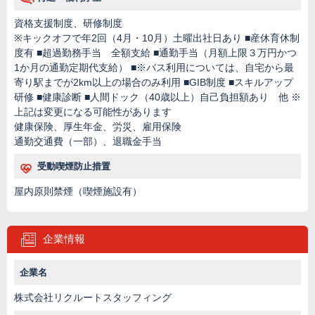
資格支援制度、研修制度
※キックオフで年2回（4月・10月）土曜出社日あり ■産休育休制
度有 ■超過勤務手当 全額支給 ■通勤手当（月額上限３万円かつ
1か月の通勤定期代支給） ■※バス利用については、自宅から最
寄り駅までが2km以上の場合のみ利用 ■GIB制度 ■スキルアップ
研修 ■健康診断 ■人間ドック（40歳以上）自己負担額あり 他 ※
上記は変更になる可能性があります
健康保険、厚生年金、労災、雇用保険
通勤交通費（一部）、退職金手当
受動喫煙防止措置
屋内原則禁煙（喫煙施設有）
企業情報
企業名
株式会社リクルートスタッフィング