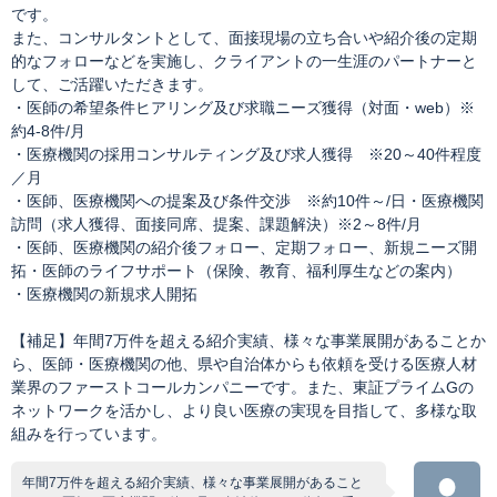
です。
また、コンサルタントとして、面接現場の立ち合いや紹介後の定期
的なフォローなどを実施し、クライアントの一生涯のパートナーと
して、ご活躍いただきます。
・医師の希望条件ヒアリング及び求職ニーズ獲得（対面・web）※
約4-8件/月
・医療機関の採用コンサルティング及び求人獲得 ※20～40件程度
／月
・医師、医療機関への提案及び条件交渉 ※約10件～/日・医療機関
訪問（求人獲得、面接同席、提案、課題解決）※2～8件/月
・医師、医療機関の紹介後フォロー、定期フォロー、新規ニーズ開
拓・医師のライフサポート（保険、教育、福利厚生などの案内）
・医療機関の新規求人開拓
【補足】年間7万件を超える紹介実績、様々な事業展開があることか
ら、医師・医療機関の他、県や自治体からも依頼を受ける医療人材
業界のファーストコールカンパニーです。また、東証プライムGの
ネットワークを活かし、より良い医療の実現を目指して、多様な取
組みを行っています。
年間7万件を超える紹介実績、様々な事業展開があること