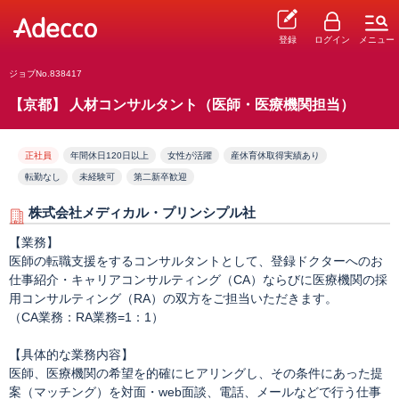
登録
ログイン
メニュー
ジョブNo.838417
【京都】 人材コンサルタント（医師・医療機関担当）
正社員
年間休日120日以上
女性が活躍
産休育休取得実績あり
転勤なし
未経験可
第二新卒歓迎
株式会社メディカル・プリンシプル社
【業務】
医師の転職支援をするコンサルタントとして、登録ドクターへのお
仕事紹介・キャリアコンサルティング（CA）ならびに医療機関の採
用コンサルティング（RA）の双方をご担当いただきます。
（CA業務：RA業務=1：1）
【具体的な業務内容】
医師、医療機関の希望を的確にヒアリングし、その条件にあった提
案（マッチング）を対面・web面談、電話、メールなどで行う仕事