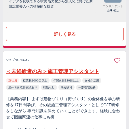
イデアを反映できる環境 省力化から無人化に向けた新
規設備導入への積極的な投資
コンサルタント
山﨑 俊汰
詳しく見る
ジョブNo.741159
＜未経験者のみ＞施工管理アシスタント
正社員
従業員1000名以上
年間休日120日以上
女性が活躍
産休育休取得実績あり
転勤なし
未経験可
一部在宅勤務
【業務内容】 まずは建物づくり（街づくり）の全体像を学ぶ研
修を17日間学び、その後施工管理アシスタントとしてOJT研修
をしながら 専門知識を深めていくことができます。経験に合わ
せて図面関連の仕事にも携…