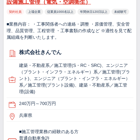
設備施工管理（電気・空調衛生）
契約社員
上場企業
従業員1000名以上
年間休日120日以上
未経験可
■業務内容： ・工事関係者への連絡・調整 ・原価管理、安全管
理、品質管理、工程管理 ・工事書類の作成など ※適性を見て配
属組織を判断いたします。
株式会社きんでん
建築・不動産系／施工管理(S・RC・SRC)、エンジニア
（プラント・インフラ・エネルギー）系／施工管理(プラ
ント)、エンジニア（プラント・インフラ・エネルギー）
系／施工管理(プラント設備)、建築・不動産系／施工管
理(設備)
240万円～700万円
兵庫県
■施工管理業務の経験のある方
普通自動車免許