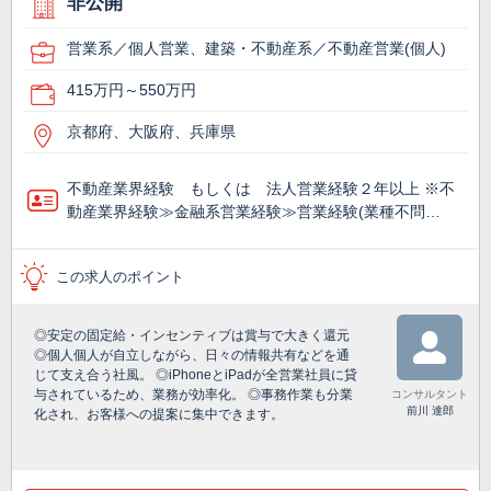
非公開
営業系／個人営業、建築・不動産系／不動産営業(個人)
415万円～550万円
京都府、大阪府、兵庫県
不動産業界経験 もしくは 法人営業経験２年以上 ※不
動産業界経験≫金融系営業経験≫営業経験(業種不問…
この求人のポイント
◎安定の固定給・インセンティブは賞与で大きく還元
◎個人個人が自立しながら、日々の情報共有などを通
じて支え合う社風。 ◎iPhoneとiPadが全営業社員に貸
与されているため、業務が効率化。 ◎事務作業も分業
コンサルタント
前川 達郎
化され、お客様への提案に集中できます。