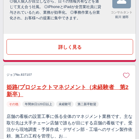
◎個人個人が自立しながら、日々の情報共有などを通
じて支え合う社風。 ◎iPhoneとiPadが全営業社員に貸
与されているため、業務が効率化。 ◎事務作業も分業
コンサルタント
前川 達郎
化され、お客様への提案に集中できます。
詳しく見る
ジョブNo.837107
姫路/プロジェクトマネジメント（未経験者 第2
新卒）
その他
年間休日120日以上
未経験可
第二新卒歓迎
店舗の看板の設置工事に係る全体のマネジメント業務です。主な
取引先は大手チェーン店舗で誰もが目にする店舗の看板です。受
注から現地調査・予算作成・デザイン部・工場へのサイン製作依
頼、施工の工程を管理し、お…