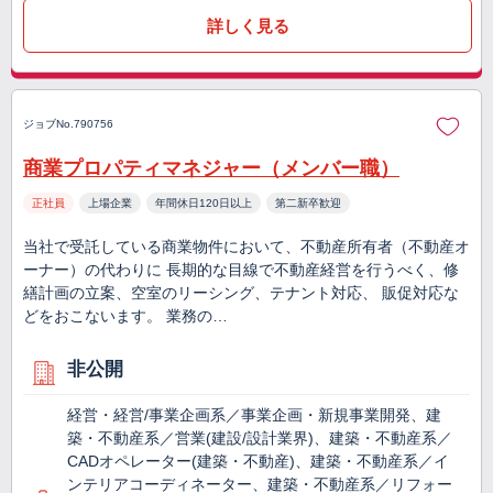
詳しく見る
ジョブNo.790756
商業プロパティマネジャー（メンバー職）
正社員
上場企業
年間休日120日以上
第二新卒歓迎
当社で受託している商業物件において、不動産所有者（不動産オ
ーナー）の代わりに 長期的な目線で不動産経営を行うべく、修
繕計画の立案、空室のリーシング、テナント対応、 販促対応な
どをおこないます。 業務の…
非公開
経営・経営/事業企画系／事業企画・新規事業開発、建
築・不動産系／営業(建設/設計業界)、建築・不動産系／
CADオペレーター(建築・不動産)、建築・不動産系／イ
ンテリアコーディネーター、建築・不動産系／リフォー