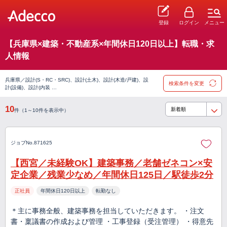
登録
ログイン
メニュー
【兵庫県×建築・不動産系×年間休日120日以上】転職・求
人情報
兵庫県／設計(S・RC・SRC)、設計(土木)、設計(木造/戸建)、設
検索条件を変更
計(設備)、設計(内装 …
10
件（1～10件を表示中）
ジョブNo.871625
【西宮／未経験OK】建築事務／老舗ゼネコン×安
定企業／残業少なめ／年間休日125日／駅徒歩2分
正社員
年間休日120日以上
転勤なし
＊主に事務全般、建築事務を担当していただきます。 ・注文
書・稟議書の作成および管理 ・工事登録（受注管理） ・得意先