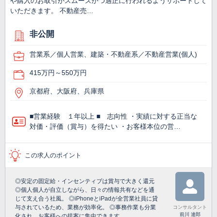
や購入のお取引がスムーズかつ適正に行われるようサポートして
いただきます。 不動産売…
非公開
営業系／個人営業、建築・不動産系／不動産営業(個人)
415万円～550万円
京都府、大阪府、兵庫県
■営業経験 １年以上 ■ 志向性 ・実績に対する正当な
対価・評価（賞与）を得たい ・お客様本位の営…
この求人のポイント
◎安定の固定給・インセンティブは賞与で大きく還元
◎個人個人が自立しながら、日々の情報共有などを通
じて支え合う社風。 ◎iPhoneとiPadが全営業社員に貸
与されているため、業務が効率化。 ◎事務作業も分業
コンサルタント
前川 達郎
化され、お客様への提案に集中できます。