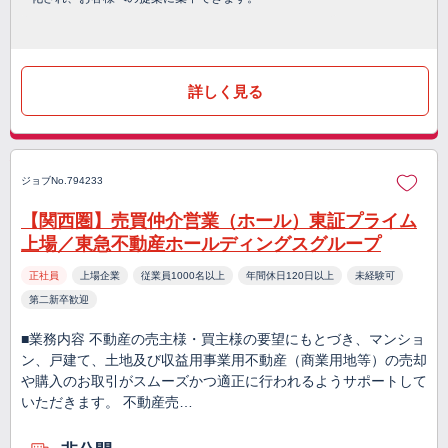
詳しく見る
ジョブNo.794233
【関西圏】売買仲介営業（ホール）東証プライム
上場／東急不動産ホールディングスグループ
正社員
上場企業
従業員1000名以上
年間休日120日以上
未経験可
第二新卒歓迎
■業務内容 不動産の売主様・買主様の要望にもとづき、マンショ
ン、戸建て、土地及び収益用事業用不動産（商業用地等）の売却
や購入のお取引がスムーズかつ適正に行われるようサポートして
いただきます。 不動産売…