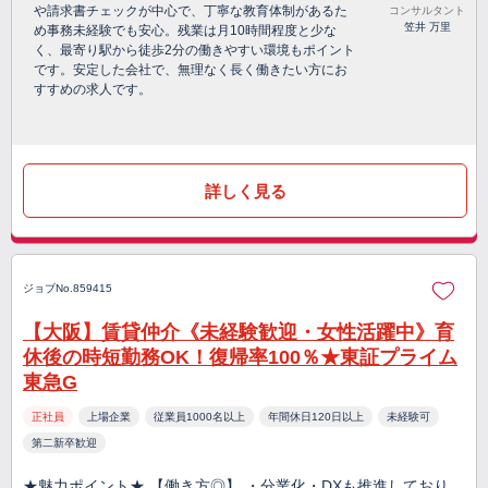
や請求書チェックが中心で、丁寧な教育体制があるた
コンサルタント
笠井 万里
め事務未経験でも安心。残業は月10時間程度と少な
く、最寄り駅から徒歩2分の働きやすい環境もポイント
です。安定した会社で、無理なく長く働きたい方にお
すすめの求人です。
詳しく見る
ジョブNo.859415
【大阪】賃貸仲介《未経験歓迎・女性活躍中》育
休後の時短勤務OK！復帰率100％★東証プライム
東急G
正社員
上場企業
従業員1000名以上
年間休日120日以上
未経験可
第二新卒歓迎
★魅力ポイント★ 【働き方◎】 ・分業化・DXも推進しており、