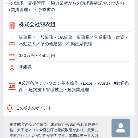
への請求・売掛管理 ・協力業者からの請求書確認および入力
（買掛管理） ・予算書の…
株式会社羽衣組
事務系／一般事務・OA事務、事務系／営業事務、建築・
不動産系／その他建築・不動産系職種
330万円～450万円
兵庫県
■必須条件： パソコン基本操作（Excel・Word） ■歓迎条
件： 建築施工管理技士・建築業経理…
この求人のポイント
創業90年の安定企業で、未経験から始められる建築事
務。大手ゼネコンや官公庁と継続取引があり、景気に
左右されにくい安定性が魅力です。業務はデータ入力