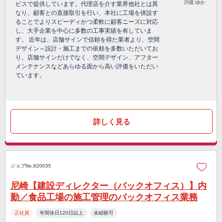
川俣 ゆか
ビスで提供しています。代理店を介す業界他社とは異
なり、顧客との直接取引を行い、本社に工場を併設す
ることでよりスピーディかつ柔軟に顧客ニーズに対応
し、大手企業を中心に多数の工事実績を有していま
す。 近年は、店舗サインで信頼を得た業者より、空間
デザイン～設計・施工までの依頼を多数いただいてお
り、店舗サインだけでなく、空間デザイン、アフター
メンテナンスなどあらゆる面から高い評価をいただい
ています。
詳しく見る
ジョブNo.820035
尼崎【建設ディレクター（バックオフィス）】内
勤／食品工場の施工管理のバックオフィス業務
正社員
年間休日120日以上
未経験可