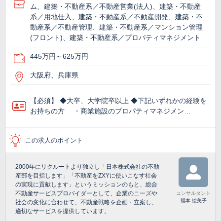
ム、建築・不動産系／不動産営業(法人)、建築・不動産
系／用地仕入、建築・不動産系／不動産開発、建築・不
動産系／不動産管理、建築・不動産系／マンション管理
(フロント)、建築・不動産系／プロパティマネジメント
445万円～625万円
大阪府、兵庫県
【必須】 ◆大卒、大学院卒以上 ◆下記いずれかの経験を
お持ちの方 ・商業施設のプロパティマネジメン…
この求人のポイント
2000年にリクルートより独立し「日本株式会社の不動
産部を目指します」「不動産をZXYに使いこなす社会
の実現に貢献します」というミッションのもと、総合
不動産サービスプロバイダーとして、企業のニーズや
コンサルタント
福本 絵美子
社会の変化に合わせて、不動産戦略を企画・立案し、
適切なサービスを提供しています。