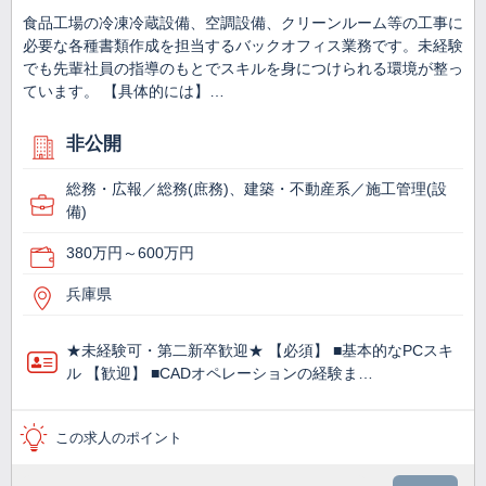
食品工場の冷凍冷蔵設備、空調設備、クリーンルーム等の工事に
必要な各種書類作成を担当するバックオフィス業務です。未経験
でも先輩社員の指導のもとでスキルを身につけられる環境が整っ
ています。 【具体的には】…
非公開
総務・広報／総務(庶務)、建築・不動産系／施工管理(設
備)
380万円～600万円
兵庫県
★未経験可・第二新卒歓迎★ 【必須】 ■基本的なPCスキ
ル 【歓迎】 ■CADオペレーションの経験ま…
この求人のポイント