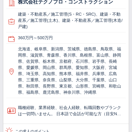
株式会社テクノプロ・コンストラクション
建築・不動産系／施工管理(S・RC・SRC)、建築・不動
産系／施工管理(土木)、建築・不動産系／施工管理(木造/
戸建)
360万円～500万円
北海道、岐阜県、新潟県、茨城県、徳島県、鳥取県、福
岡県、滋賀県、青森県、香川県、島根県、富山県、静岡
県、佐賀県、栃木県、京都府、石川県、岩手県、長崎
県、愛媛県、岡山県、群馬県、愛知県、大阪府、宮城
県、埼玉県、高知県、熊本県、福井県、兵庫県、広島
県、三重県、奈良県、山梨県、大分県、千葉県、山口
県、秋田県、長野県、東京都、山形県、宮崎県、和歌山
県、福島県、鹿児島県、神奈川県、沖縄県
職種経験、業界経験、社会人経験、転職回数やブランク
は一切問いません。 日本語で会話が可能な方（目安N…
この求人のポイント