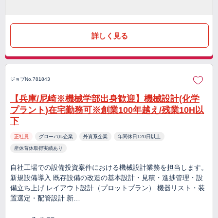
詳しく見る
ジョブNo.781843
【兵庫/尼崎※機械学部出身歓迎】機械設計(化学
プラント)在宅勤務可※創業100年越え/残業10H以
下
正社員
グローバル企業
外資系企業
年間休日120日以上
産休育休取得実績あり
自社工場での設備投資案件における機械設計業務を担当します。
新規設備導入 既存設備の改造の基本設計・見積・進捗管理・設
備立ち上げ レイアウト設計（プロットプラン） 機器リスト・装
置選定・配管設計 新…