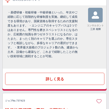
・基礎研修・初級研修・中級研修といった、年次やご
経験に応じて段階的な研修制度を実施。継続して成長
できる環境があり、国家資格を取得するための支援制
度もあります。 ・エンジニアのキャリアパスは1つで
コンサルタント
三井 相輝
はありません。専門性を磨きスペシャリストになるの
か、広範囲の知識を持つゼネラリストになるのか、は
たまた、まったく別のキャリアを選ぶのか。専任スタ
ッフと相談しながら、多様なキャリアの選択ができま
す。 ・業界最大規模のプロジェクト数の為、建築から
土木、設備から建築など、これまで経験したことの無
い技術領域に挑戦することが可能。
詳しく見る
ジョブNo.737423