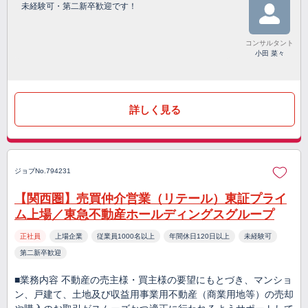
未経験可・第二新卒歓迎です！
コンサルタント
小田 菜々
詳しく見る
ジョブNo.794231
【関西圏】売買仲介営業（リテール）東証プライ
ム上場／東急不動産ホールディングスグループ
正社員
上場企業
従業員1000名以上
年間休日120日以上
未経験可
第二新卒歓迎
■業務内容 不動産の売主様・買主様の要望にもとづき、マンショ
ン、戸建て、土地及び収益用事業用不動産（商業用地等）の売却