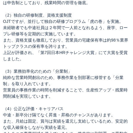
は申告制としており、残業時間の管理を徹底。
（2）独自の研修制度、資格支援制度
OJTですが、並行して独自の研修プログラム「虎の巻」を実施。
未経験者でも中途社員は２年間で一人前となれるよう、座学、ロー
プレ研修等を定期的に実施しています。
また、資格支援も徹底しており、営業員の宅建保有率は約98％業界
トップクラスの保有率を誇ります。
上記が評価され、「第7回日本HRチャレンジ大賞」にて大賞を受賞
しました。
（3）業務効率化のための「分業制」
純粋な営業時間創出のため、事務作業を別部署に移管する「分業
制」を取り入れています。
営業員の事務作業の時間を削減することで、生産性アップ・残業時
間削減を実現しています。
（4）公正な評価・キャリアパス
中途・新卒分け隔てなく昇進・昇格のチャンスがあります。
また、月給は固定、賞与は実績を還元し支給しているため、安定的
な収入確保をしながら実績を還元。