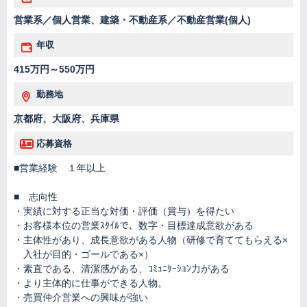
営業系／個人営業、建築・不動産系／不動産営業(個人)
年収
415万円～550万円
勤務地
京都府、大阪府、兵庫県
応募資格
■営業経験 １年以上
■ 志向性
・実績に対する正当な対価・評価（賞与）を得たい
・お客様本位の営業ｽﾀｲﾙで、数字・目標達成意欲がある
・主体性があり、成長意欲がある人物（研修で育ててもらえる×
入社が目的・ゴールである×）
・素直である、清潔感がある、ｺﾐｭﾆｹｰｼｮﾝ力がある
・より主体的に仕事ができる人物。
・売買仲介営業への興味が強い