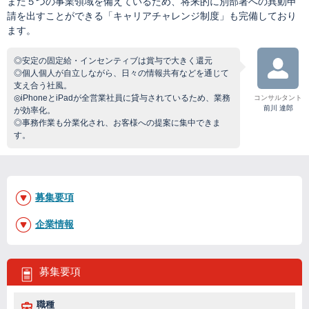
また５つの事業領域を備えているため、将来的に別部署への異動申
請を出すことができる「キャリアチャレンジ制度」も完備しており
ます。
◎安定の固定給・インセンティブは賞与で大きく還元
◎個人個人が自立しながら、日々の情報共有などを通じて
支え合う社風。
◎iPhoneとiPadが全営業社員に貸与されているため、業務
コンサルタント
前川 達郎
が効率化。
◎事務作業も分業化され、お客様への提案に集中できま
す。
募集要項
企業情報
募集要項
職種