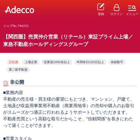
登録
ログイン
メニュー
ジョブNo.794231
【関西圏】売買仲介営業（リテール）東証プライム上場／
東急不動産ホールディングスグループ
正社員
上場企業
従業員1000名以上
年間休日120日以上
未経験可
第二新卒歓迎
非公開
■業務内容
不動産の売主様・買主様の要望にもとづき、マンション、戸建て、
土地及び収益用事業用不動産（商業用地等）の売却や購入のお取引
がスムーズかつ適正に行われるようサポートしていただきます。
不動産売買という高額な取引だからこそ、"信頼関係"を長きにわた
って築くことができます。
■営業スタイル