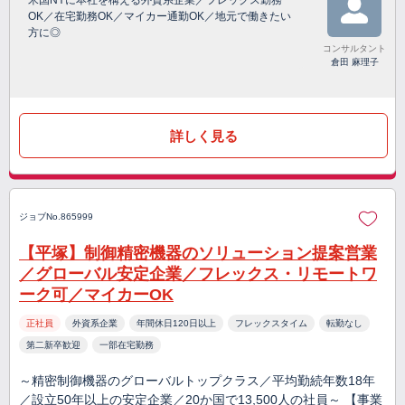
米国NYに本社を構える外資系企業／フレックス勤務
OK／在宅勤務OK／マイカー通勤OK／地元で働きたい
方に◎
コンサルタント
倉田 麻理子
詳しく見る
ジョブNo.865999
【平塚】制御精密機器のソリューション提案営業
／グローバル安定企業／フレックス・リモートワ
ーク可／マイカーOK
正社員
外資系企業
年間休日120日以上
フレックスタイム
転勤なし
第二新卒歓迎
一部在宅勤務
～精密制御機器のグローバルトップクラス／平均勤続年数18年
／設立50年以上の安定企業／20か国で13,500人の社員～ 【事業