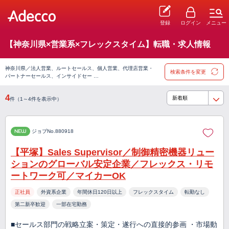
登録
ログイン
メニュー
【神奈川県×営業系×フレックスタイム】転職・求人情報
神奈川県／法人営業、ルートセールス、個人営業、代理店営業・
検索条件を変更
パートナーセールス、インサイドセー …
4
件（1～4件を表示中）
NEW
ジョブNo.880918
【平塚】Sales Supervisor／制御精密機器リュー
ションのグローバル安定企業／フレックス・リモ
ートワーク可／マイカーOK
正社員
外資系企業
年間休日120日以上
フレックスタイム
転勤なし
第二新卒歓迎
一部在宅勤務
■セールス部門の戦略立案・策定・遂行への直接的参画 ・市場動