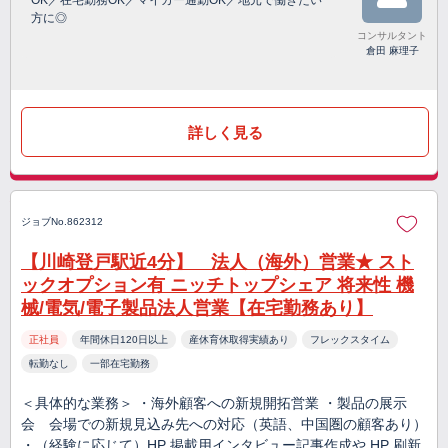
OK／在宅勤務OK／マイカー通勤OK／地元で働きたい
方に◎
コンサルタント
倉田 麻理子
詳しく見る
ジョブNo.862312
【川崎登戸駅近4分】 法人（海外）営業★ スト
ックオプション有 ニッチトップシェア 将来性 機
械/電気/電子製品法人営業【在宅勤務あり】
正社員
年間休日120日以上
産休育休取得実績あり
フレックスタイム
転勤なし
一部在宅勤務
＜具体的な業務＞ ・海外顧客への新規開拓営業 ・製品の展示
会 会場での新規見込み先への対応（英語、中国圏の顧客あり）
・（経験に応じて）HP 掲載用インタビュー記事作成や HP 刷新