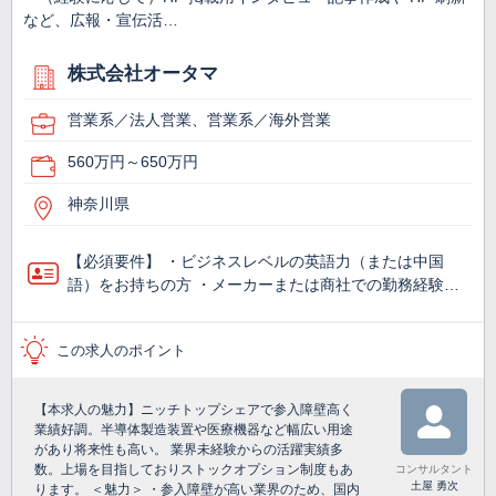
など、広報・宣伝活…
株式会社オータマ
営業系／法人営業、営業系／海外営業
560万円～650万円
神奈川県
【必須要件】 ・ビジネスレベルの英語力（または中国
語）をお持ちの方 ・メーカーまたは商社での勤務経験…
この求人のポイント
【本求人の魅力】ニッチトップシェアで参入障壁高く
業績好調。半導体製造装置や医療機器など幅広い用途
があり将来性も高い。 業界未経験からの活躍実績多
数。上場を目指しておりストックオプション制度もあ
コンサルタント
土屋 勇次
ります。 ＜魅力＞ ・参入障壁が高い業界のため、国内