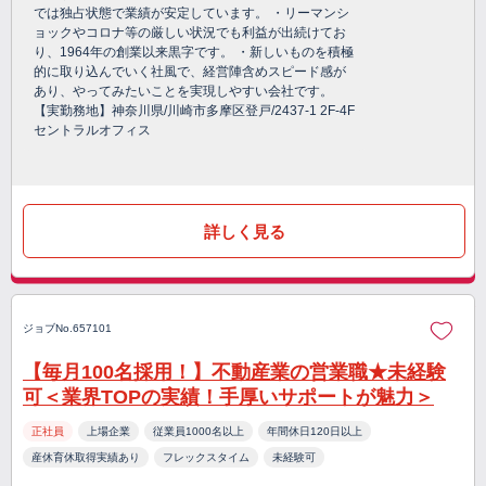
では独占状態で業績が安定しています。 ・リーマンシ
ョックやコロナ等の厳しい状況でも利益が出続けてお
り、1964年の創業以来黒字です。 ・新しいものを積極
的に取り込んでいく社風で、経営陣含めスピード感が
あり、やってみたいことを実現しやすい会社です。
【実勤務地】神奈川県/川崎市多摩区登戸/2437-1 2F-4F
セントラルオフィス
詳しく見る
ジョブNo.657101
【毎月100名採用！】不動産業の営業職★未経験
可＜業界TOPの実績！手厚いサポートが魅力＞
正社員
上場企業
従業員1000名以上
年間休日120日以上
産休育休取得実績あり
フレックスタイム
未経験可