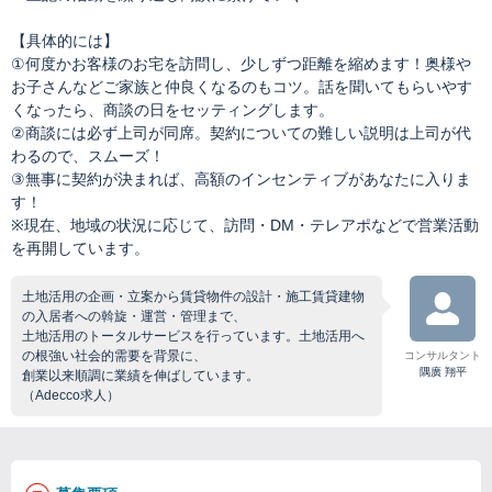
【具体的には】
①何度かお客様のお宅を訪問し、少しずつ距離を縮めます！奥様や
お子さんなどご家族と仲良くなるのもコツ。話を聞いてもらいやす
くなったら、商談の日をセッティングします。
②商談には必ず上司が同席。契約についての難しい説明は上司が代
わるので、スムーズ！
③無事に契約が決まれば、高額のインセンティブがあなたに入りま
す！
※現在、地域の状況に応じて、訪問・DM・テレアポなどで営業活動
を再開しています。
土地活用の企画・立案から賃貸物件の設計・施工賃貸建物
の入居者への斡旋・運営・管理まで、
土地活用のトータルサービスを行っています。土地活用へ
の根強い社会的需要を背景に、
コンサルタント
隅廣 翔平
創業以来順調に業績を伸ばしています。
（Adecco求人）