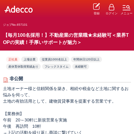
登録
ログイン
メニュー
ジョブNo.657101
【毎月100名採用！】不動産業の営業職★未経験可＜業界T
OPの実績！手厚いサポートが魅力＞
正社員
上場企業
従業員1000名以上
年間休日120日以上
産休育休取得実績あり
フレックスタイム
未経験可
非公開
土地オーナー様と信頼関係を築き、相続や税金など土地に関するお
悩みを伺って、
土地の有効活用として、建物賃貸事業を提案する営業です。
【業務例】
午前 20～30軒に新規営業を実施
午後 再訪問 10軒
→上記の活動を繰り返し商談に繋げていく