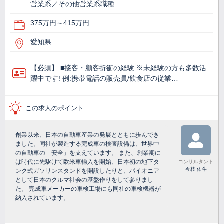
営業系／その他営業系職種
375万円～415万円
愛知県
【必須】 ■接客・顧客折衝の経験 ※未経験の方も多数活
躍中です! 例:携帯電話の販売員/飲食店の従業…
この求人のポイント
創業以来、日本の自動車産業の発展とともに歩んでき
ました。同社が製造する完成車の検査設備は、世界中
の自動車の「安全」を支えています。 また、創業期に
は時代に先駆けて欧米車輸入を開始、日本初の地下タ
コンサルタント
今枝 佑斗
ンク式ガソリンスタンドを開設したりと、パイオニア
として日本のクルマ社会の基盤作りをして参りまし
た。 完成車メーカーの車検工場にも同社の車検機器が
納入されています。