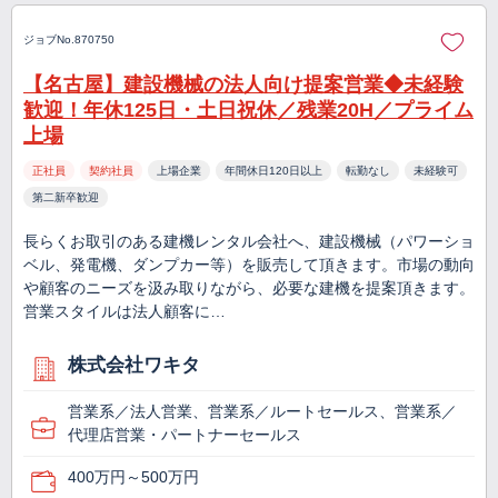
ジョブNo.870750
【名古屋】建設機械の法人向け提案営業◆未経験
歓迎！年休125日・土日祝休／残業20H／プライム
上場
正社員
契約社員
上場企業
年間休日120日以上
転勤なし
未経験可
第二新卒歓迎
長らくお取引のある建機レンタル会社へ、建設機械（パワーショ
ベル、発電機、ダンプカー等）を販売して頂きます。市場の動向
や顧客のニーズを汲み取りながら、必要な建機を提案頂きます。
営業スタイルは法人顧客に…
株式会社ワキタ
営業系／法人営業、営業系／ルートセールス、営業系／
代理店営業・パートナーセールス
400万円～500万円