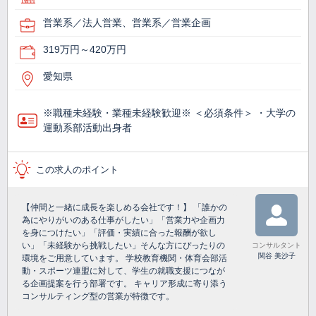
営業系／法人営業、営業系／営業企画
319万円～420万円
愛知県
※職種未経験・業種未経験歓迎※ ＜必須条件＞ ・大学の
運動系部活動出身者
この求人のポイント
【仲間と一緒に成長を楽しめる会社です！】 「誰かの
為にやりがいのある仕事がしたい」「営業力や企画力
を身につけたい」「評価・実績に合った報酬が欲し
い」「未経験から挑戦したい」そんな方にぴったりの
コンサルタント
関谷 美沙子
環境をご用意しています。 学校教育機関・体育会部活
動・スポーツ連盟に対して、学生の就職支援につなが
る企画提案を行う部署です。 キャリア形成に寄り添う
コンサルティング型の営業が特徴です。