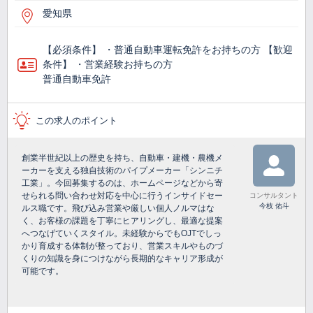
愛知県
【必須条件】 ・普通自動車運転免許をお持ちの方 【歓迎
条件】 ・営業経験お持ちの方
普通自動車免許
この求人のポイント
創業半世紀以上の歴史を持ち、自動車・建機・農機メ
ーカーを支える独自技術のパイプメーカー「シンニチ
工業」。今回募集するのは、ホームページなどから寄
せられる問い合わせ対応を中心に行うインサイドセー
コンサルタント
今枝 佑斗
ルス職です。飛び込み営業や厳しい個人ノルマはな
く、お客様の課題を丁寧にヒアリングし、最適な提案
へつなげていくスタイル。未経験からでもOJTでしっ
かり育成する体制が整っており、営業スキルやものづ
くりの知識を身につけながら長期的なキャリア形成が
可能です。