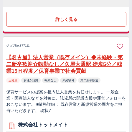
詳しく見る
ジョブNo.877111
【名古屋】法人営業（既存メイン）◆未経験・第
二新卒歓迎☆転勤なし／久屋大通駅 徒歩5分／残
業15Ｈ程度／保育事業で社会貢献
正社員
女性が活躍
転勤なし
未経験可
第二新卒歓迎
保育サービスの提案を担う法人営業をお任せします。 一般企
業・医療法人などを対象に、託児所の開設支援や運営フォローを
おこないます。 ■業務詳細： 既存営業と新規営業の両方をご担
当いただきます。 現状7…
株式会社トットメイト