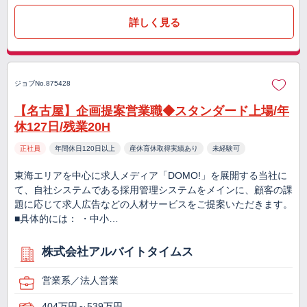
詳しく見る
ジョブNo.875428
【名古屋】企画提案営業職◆スタンダード上場/年
休127日/残業20H
正社員
年間休日120日以上
産休育休取得実績あり
未経験可
東海エリアを中心に求人メディア「DOMO!」を展開する当社に
て、自社システムである採用管理システムをメインに、顧客の課
題に応じて求人広告などの人材サービスをご提案いただきます。
■具体的には： ・中小…
株式会社アルバイトタイムス
営業系／法人営業
404万円～539万円