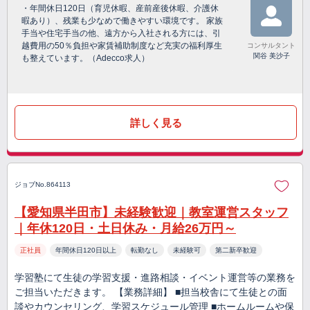
・年間休日120日（育児休暇、産前産後休暇、介護休
暇あり）、残業も少なめで働きやすい環境です。 家族
手当や住宅手当の他、遠方から入社される方には、引
越費用の50％負担や家賃補助制度など充実の福利厚生
コンサルタント
関谷 美沙子
も整えています。（Adecco求人）
詳しく見る
ジョブNo.864113
【愛知県半田市】未経験歓迎｜教室運営スタッフ
｜年休120日・土日休み・月給26万円～
正社員
年間休日120日以上
転勤なし
未経験可
第二新卒歓迎
学習塾にて生徒の学習支援・進路相談・イベント運営等の業務を
ご担当いただきます。 【業務詳細】 ■担当校舎にて生徒との面
談やカウンセリング、学習スケジュール管理 ■ホームルームや保