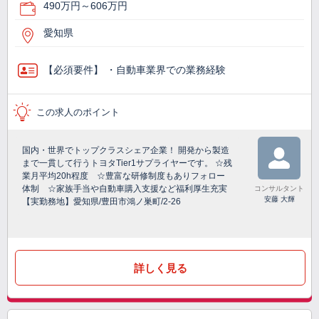
490万円～606万円
愛知県
【必須要件】 ・自動車業界での業務経験
この求人のポイント
国内・世界でトップクラスシェア企業！ 開発から製造
まで一貫して行うトヨタTier1サプライヤーです。 ☆残
業月平均20h程度 ☆豊富な研修制度もありフォロー
体制 ☆家族手当や自動車購入支援など福利厚生充実
コンサルタント
安藤 大輝
【実勤務地】愛知県/豊田市鴻ノ巣町/2-26
詳しく見る