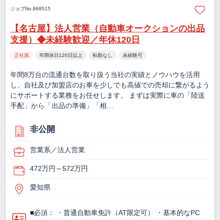
ジョブNo.868515
【名古屋】法人営業（自動車オークションの出品
支援）◆未経験歓迎／年休120日
正社員
年間休日120日以上
転勤なし
未経験可
年間8万台の流通台数を取り扱う当社の実績とノウハウを活用
し、自社及び加盟店のお車を少しでも高値での売却に繋がるよう
にサポートする業務をお任せします。 まずは実際に車の「陸送
手配」から「出品の準備」「相…
非公開
営業系／法人営業
472万円～572万円
愛知県
■必須： ・普通自動車免許（AT限定可） ・基本的なPC