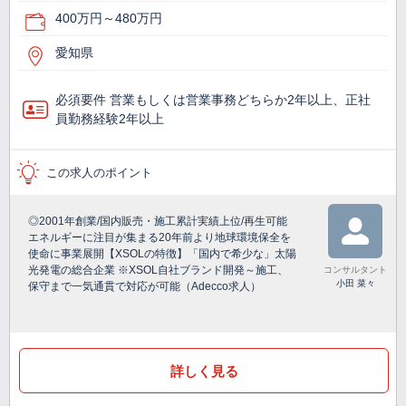
400万円～480万円
愛知県
必須要件 営業もしくは営業事務どちらか2年以上、正社
員勤務経験2年以上
この求人のポイント
◎2001年創業/国内販売・施工累計実績上位/再生可能
エネルギーに注目が集まる20年前より地球環境保全を
使命に事業展開【XSOLの特徴】「国内で希少な」太陽
光発電の総合企業 ※XSOL自社ブランド開発～施工、
コンサルタント
小田 菜々
保守まで一気通貫で対応が可能（Adecco求人）
詳しく見る