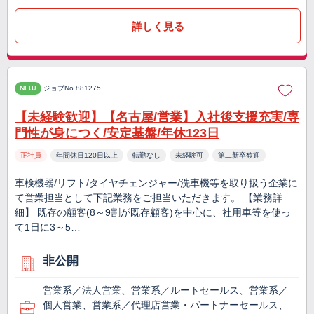
詳しく見る
NEW
ジョブNo.881275
【未経験歓迎】【名古屋/営業】入社後支援充実/専
門性が身につく/安定基盤/年休123日
正社員
年間休日120日以上
転勤なし
未経験可
第二新卒歓迎
車検機器/リフト/タイヤチェンジャー/洗車機等を取り扱う企業に
て営業担当として下記業務をご担当いただきます。 【業務詳
細】 既存の顧客(8～9割が既存顧客)を中心に、社用車等を使っ
て1日に3～5…
非公開
営業系／法人営業、営業系／ルートセールス、営業系／
個人営業、営業系／代理店営業・パートナーセールス、