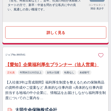
（在宅、時差出勤など）。近年、社員の9割が未経験ス
タートの方で、新卒・中途を問わず公私共に中の良
コンサルタント
関谷 美沙子
い、風通しの良い職場です。
詳しく見る
ジョブNo.860541
【愛知】企業福利厚生プランナー（法人営業）
正社員
年間休日120日以上
女性が活躍
転勤なし
未経験可
【入社後3年は育成期間】福利厚生制度を整えるための保険商品
の資料作成やご提案など 具体的な仕事内容 ○具体的な仕事内容
担当する地域の中小企業に、情報誌をお届けしながら福利厚生制
度についてのご案内を…
大同生命保険株式会社