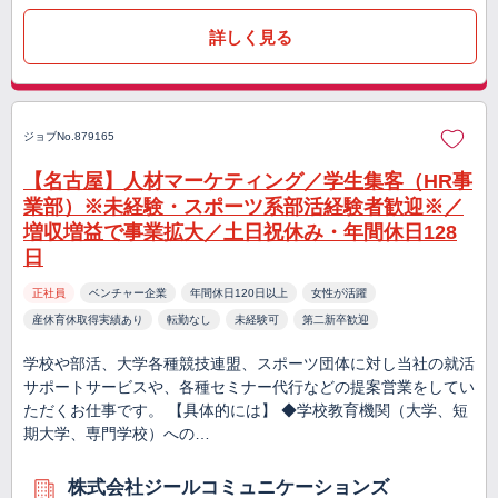
詳しく見る
ジョブNo.879165
【名古屋】人材マーケティング／学生集客（HR事
業部）※未経験・スポーツ系部活経験者歓迎※／
増収増益で事業拡大／土日祝休み・年間休日128
日
正社員
ベンチャー企業
年間休日120日以上
女性が活躍
産休育休取得実績あり
転勤なし
未経験可
第二新卒歓迎
学校や部活、大学各種競技連盟、スポーツ団体に対し当社の就活
サポートサービスや、各種セミナー代行などの提案営業をしてい
ただくお仕事です。 【具体的には】 ◆学校教育機関（大学、短
期大学、専門学校）への…
株式会社ジールコミュニケーションズ