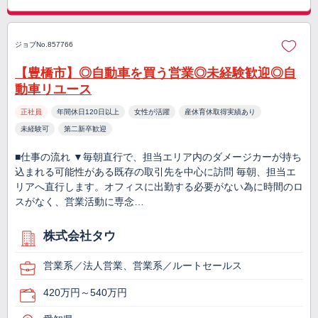
ジョブNo.857766
【豊橋市】◎自動車を買う営業◎未経験歓迎◎自
動車リユース
正社員
年間休日120日以上
女性が活躍
産休育休取得実績あり
未経験可
第二新卒歓迎
■仕事の流れ ▼毎朝直行で、担当エリア内のダメージカーが持ち
込まれる可能性がある既存の取引先を中心に訪問 毎朝、担当エ
リアへ直行します。オフィスに出勤する必要がない為に時間のロ
スがなく、営業活動に専念…
株式会社タウ
営業系／法人営業、営業系／ルートセールス
420万円～540万円