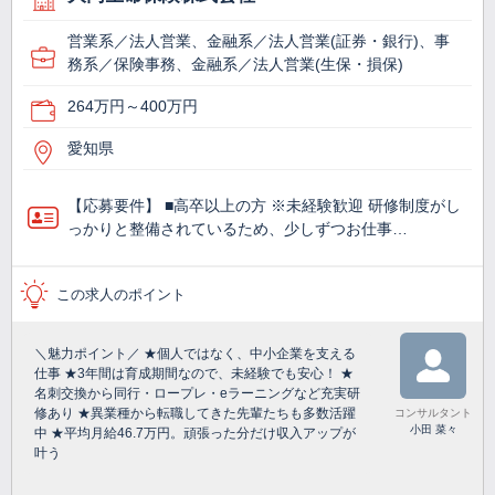
営業系／法人営業、金融系／法人営業(証券・銀行)、事
務系／保険事務、金融系／法人営業(生保・損保)
264万円～400万円
愛知県
【応募要件】 ■高卒以上の方 ※未経験歓迎 研修制度がし
っかりと整備されているため、少しずつお仕事…
この求人のポイント
＼魅力ポイント／ ★個人ではなく、中小企業を支える
仕事 ★3年間は育成期間なので、未経験でも安心！ ★
名刺交換から同行・ロープレ・eラーニングなど充実研
修あり ★異業種から転職してきた先輩たちも多数活躍
コンサルタント
小田 菜々
中 ★平均月給46.7万円。頑張った分だけ収入アップが
叶う