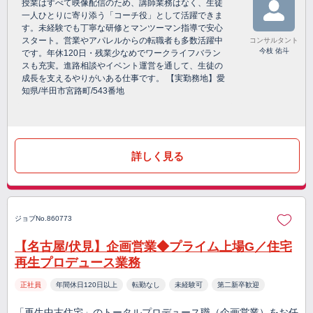
授業はすべて映像配信のため、講師業務はなく、生徒
一人ひとりに寄り添う「コーチ役」として活躍できま
す。未経験でも丁寧な研修とマンツーマン指導で安心
スタート。営業やアパレルからの転職者も多数活躍中
コンサルタント
今枝 佑斗
です。年休120日・残業少なめでワークライフバラン
スも充実。進路相談やイベント運営を通して、生徒の
成長を支えるやりがいある仕事です。 【実勤務地】愛
知県/半田市宮路町/543番地
詳しく見る
ジョブNo.860773
【名古屋/伏見】企画営業◆プライム上場G／住宅
再生プロデュース業務
正社員
年間休日120日以上
転勤なし
未経験可
第二新卒歓迎
「再生中古住宅」のトータルプロデュース職（企画営業）をお任