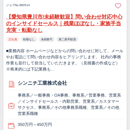
ジョブNo.880514
【愛知県豊川市/未経験歓迎】問い合わせ対応中心
のインサイドセールス｜残業ほぼなし・家族手当
充実・転勤なし
正社員
転勤なし
未経験可
第二新卒歓迎
■業務内容 ホームページなどからの問い合わせに対して、メール
やお電話にて問い合わせ内容をヒアリングします。 社内の事務
作業も並行して担当していただきます。（見積書の作成など）
※将来的には下記業務も…
シンニチ工業株式会社
事務系／一般事務・OA事務、事務系／営業事務、営業系
／インサイドセールス・内勤営業、営業系／カスタマー
サクセス、事務系／その他事務系職種、営業系／その他
営業系職種
350万円～450万円