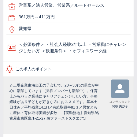
営業系／法人営業、営業系／ルートセールス
361万円～411万円
愛知県
＜必須条件＞ ・社会人経験2年以上 ・営業職にチャレン
ジしたい方 ＜歓迎条件＞ ・オフィスワーク経…
この求人のポイント
☆上場企業東海染工の子会社で、20～30代の男女が中
心に活躍しています（男性メンバーも活躍中）。保育
士からバック業務にキャリアチェンジしたい方、事務
経験があり子どもが好きな方におススメです。基本土
コンサルタント
関谷 美沙子
日休み／平均残業14.1H／有給取得率81％／男女とも
に産休・育休取得実績が多数！ 【実勤務地】愛知県/名
古屋市東区泉/1-21-27 泉ファーストスクエア5F