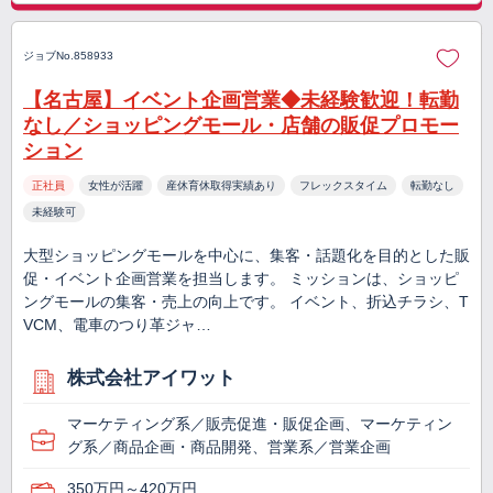
ジョブNo.858933
【名古屋】イベント企画営業◆未経験歓迎！転勤
なし／ショッピングモール・店舗の販促プロモー
ション
正社員
女性が活躍
産休育休取得実績あり
フレックスタイム
転勤なし
未経験可
大型ショッピングモールを中心に、集客・話題化を目的とした販
促・イベント企画営業を担当します。 ミッションは、ショッピ
ングモールの集客・売上の向上です。 イベント、折込チラシ、T
VCM、電車のつり革ジャ…
株式会社アイワット
マーケティング系／販売促進・販促企画、マーケティン
グ系／商品企画・商品開発、営業系／営業企画
350万円～420万円