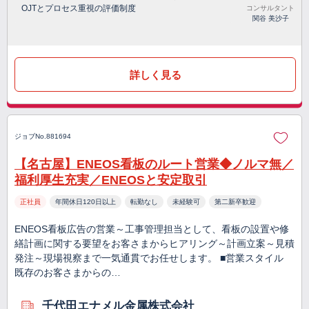
OJTとプロセス重視の評価制度
コンサルタント
関谷 美沙子
詳しく見る
ジョブNo.881694
【名古屋】ENEOS看板のルート営業◆ノルマ無／
福利厚生充実／ENEOSと安定取引
正社員
年間休日120日以上
転勤なし
未経験可
第二新卒歓迎
ENEOS看板広告の営業～工事管理担当として、看板の設置や修
繕計画に関する要望をお客さまからヒアリング～計画立案～見積
発注～現場視察まで一気通貫でお任せします。 ■営業スタイル
既存のお客さまからの…
千代田エナメル金属株式会社