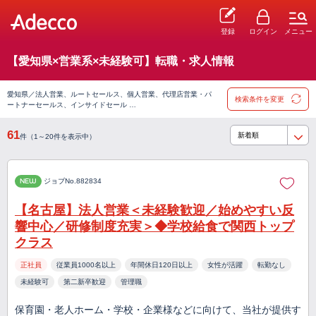
登録
ログイン
メニュー
【愛知県×営業系×未経験可】転職・求人情報
愛知県／法人営業、ルートセールス、個人営業、代理店営業・パ
検索条件を変更
ートナーセールス、インサイドセール …
61
件（1～20件を表示中）
NEW
ジョブNo.882834
【名古屋】法人営業＜未経験歓迎／始めやすい反
響中心／研修制度充実＞◆学校給食で関西トップ
クラス
正社員
従業員1000名以上
年間休日120日以上
女性が活躍
転勤なし
未経験可
第二新卒歓迎
管理職
保育園・老人ホーム・学校・企業様などに向けて、当社が提供す