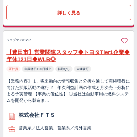
詳しく見る
ジョブNo.881235
【豊田市】営業関連スタッフ◆トヨタTier1企業◆
年休121日◆WLB◎
正社員
年間休日120日以上
転勤なし
未経験可
【業務内容】 1．将来動向の情報収集と分析を通して商権獲得に
向けた拡販活動の遂行 2．年次利益計画の作成と月次売上分析に
よる予実管理 【事業の優位性】 ◎当社は自動車用の燃料システ
ムを開発から製造ま…
株式会社ＦＴＳ
営業系／法人営業、営業系／海外営業