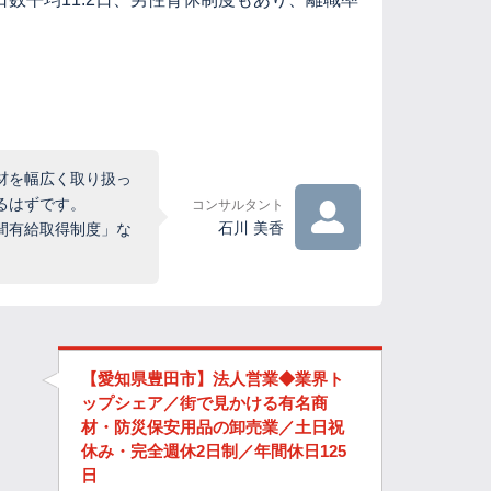
材を幅広く取り扱っ
るはずです。
コンサルタント
石川 美香
間有給取得制度」な
【愛知県豊田市】法人営業◆業界ト
ップシェア／街で見かける有名商
材・防災保安用品の卸売業／土日祝
休み・完全週休2日制／年間休日125
日