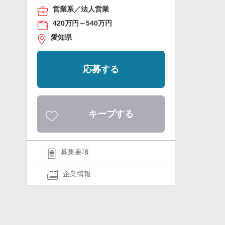
営業系／法人営業
420万円～540万円
愛知県
応募する
キープする
募集要項
企業情報