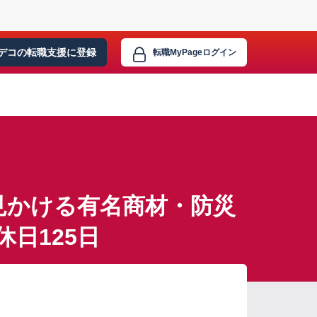
デコの転職支援に
登録
転職MyPage
ログイン
見かける有名商材・防災
日125日