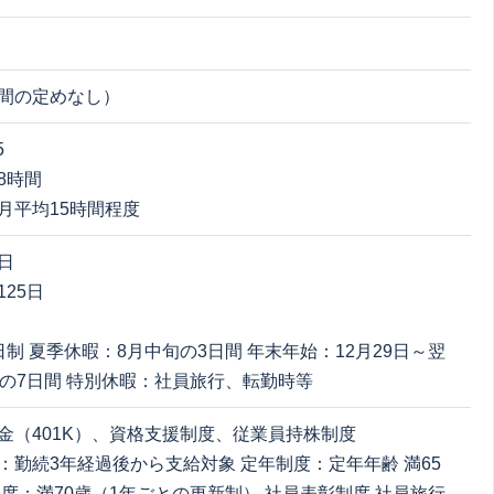
間の定めなし）
5
8時間
月平均15時間程度
日
25日
日制 夏季休暇：8月中旬の3日間 年末年始：12月29日～翌
での7日間 特別休暇：社員旅行、転勤時等
金（401K）、資格支援制度、従業員持株制度
：勤続3年経過後から支給対象 定年制度：定年年齢 満65
制度：満70歳（1年ごとの更新制） 社員表彰制度 社員旅行