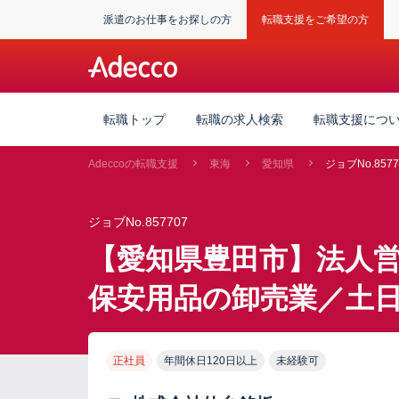
派遣のお仕事をお探しの方
転職支援をご希望の方
転職トップ
転職の求人検索
転職支援につ
Adeccoの転職支援
東海
愛知県
ジョブNo.8577
ジョブNo.857707
【愛知県豊田市】法人
保安用品の卸売業／土日
正社員
年間休日120日以上
未経験可