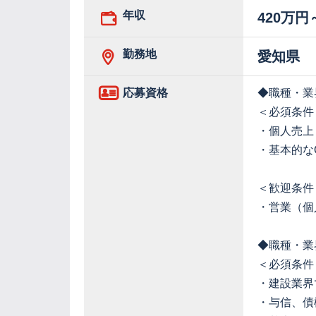
年収
420万円
勤務地
愛知県
応募資格
◆職種・業
＜必須条件
・個人売上
・基本的なOf
＜歓迎条件
・営業（個
◆職種・業
＜必須条件
・建設業界
・与信、債