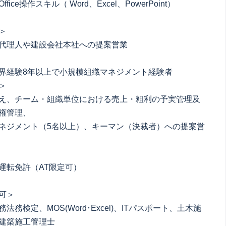
fice操作スキル（ Word、Excel、PowerPoint）
＞
代理人や建設会社本社への提案営業
界経験8年以上で小規模組織マネジメント経験者
＞
え、チーム・組織単位における売上・粗利の予実管理及
権管理、
ジメント（5名以上）、キーマン（決裁者）への提案営
運転免許（AT限定可）
可＞
法務検定、MOS(Word･Excel)、ITパスポート、土木施
建築施工管理士