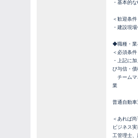
・基本的なOf
＜歓迎条件
・建設現場
◆職種・業
＜必須条件
・上記に加
び与信・債
チームマネ
業
普通自動車
＜あれば尚
ビジネス実務
工管理士、