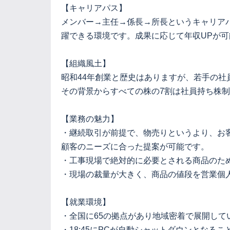
【キャリアパス】
メンバー→主任→係長→所長というキャリア
躍できる環境です。成果に応じて年収UPが可
【組織風土】
昭和44年創業と歴史はありますが、若手の
その背景からすべての株の7割は社員持ち株
【業務の魅力】
・継続取引が前提で、物売りというより、お
顧客のニーズに合った提案が可能です。
・工事現場で絶対的に必要とされる商品のた
・現場の裁量が大きく、商品の値段を営業個
【就業環境】
・全国に65の拠点があり地域密着で展開して
・18:45にPCが自動シャットダウンとなる