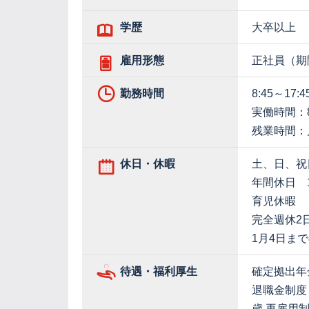
学歴
大卒以上
雇用形態
正社員（期
勤務時間
8:45～17:4
実働時間：
残業時間：
休日・休暇
土、日、祝
年間休日 1
育児休暇
完全週休2
1月4日ま
待遇・福利厚生
確定拠出年
退職金制度
歳 再雇用