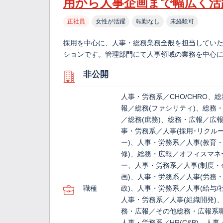
用から人事企画まで幅広く活
正社員
女性が活躍
転勤なし
未経験可
採用を中心に、人事・総務業務全般を担当してい
ションです。管理部門にて人事領域の業務を中心に
非公開
人事・労務系／CHO/CHRO、
報／総務(ファシリティ)、総務
／総務(庶務)、総務・広報／広
事・労務系／人事(採用･リクル
ー)、人事・労務系／人事(教育
修)、総務・広報／オフィスマネ
ー、人事・労務系／人事(制度・
画)、人事・労務系／人事(労務
職種
政)、人事・労務系／人事(給与/
人事・労務系／人事(組織開発)
務・広報／その他総務・広報系
人事・労務系／HR(C&B)、人事