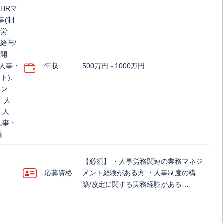
HRマ
事(制
(労
給与/
織開
、人事・
年収
500万円～1000万円
ト)、
メン
、人
、人
人事・
種
【必須】 ・人事労務関連の業務マネジ
応募資格
メント経験がある方 ・人事制度の構
築/改定に関する実務経験がある…