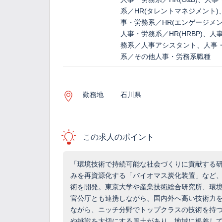
系／HR(タレントマネジメント)
事・労務系／HR(エンゲージメン
人事・労務系／HR(HRBP)、人
務系／人事アシスタント、人事
系／その他人事・労務系職種
勤務地
石川県
この求人のポイント
「環境技術で持続可能な社会づくりに貢献する研
みを再資源化する「バイオマス炭化装置」など
術を開発。東京大学や産業技術総合研究所、環
官公庁とも連携しながら、国内外へ高い技術力を
ながら、ニッチ分野でトップクラスの技術を持
や挑戦を大切にする風土があり、地域に根差し