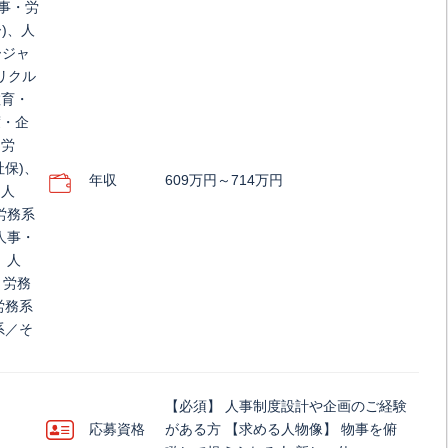
人事・労
)、人
ージャ
リクル
教育・
度・企
・労
社保)、
年収
609万円～714万円
、人
労務系
人事・
、人
・労務
労務系
系／そ
【必須】 人事制度設計や企画のご経験
応募資格
がある方 【求める人物像】 物事を俯