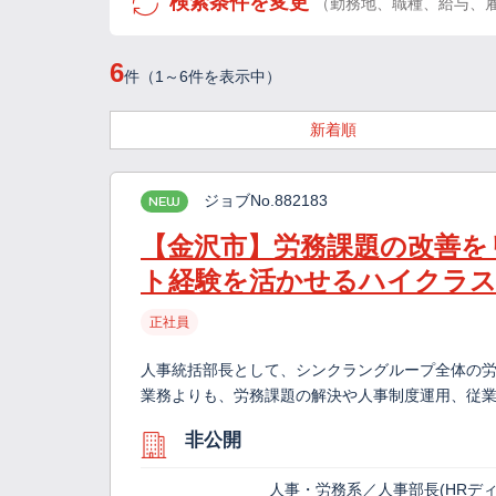
検索条件を変更
（勤務地、職種、給与、
6
件（1～6件を表示中）
新着順
ジョブNo.882183
NEW
【金沢市】労務課題の改善を
ト経験を活かせるハイクラ
正社員
人事統括部長として、シンクラングループ全体の労
業務よりも、労務課題の解決や人事制度運用、従業
非公開
人事・労務系／人事部長(HRデ