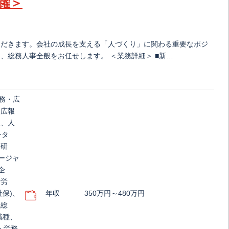
躍＞
ただきます。会社の成長を支える「人づくり」に関わる重要なポジ
、総務人事全般をお任せします。 ＜業務詳細＞ ■新…
総務・広
・広報
報、人
ータ
・研
ージャ
企
・労
社保)、
年収
350万円～480万円
、総
職種、
・労務