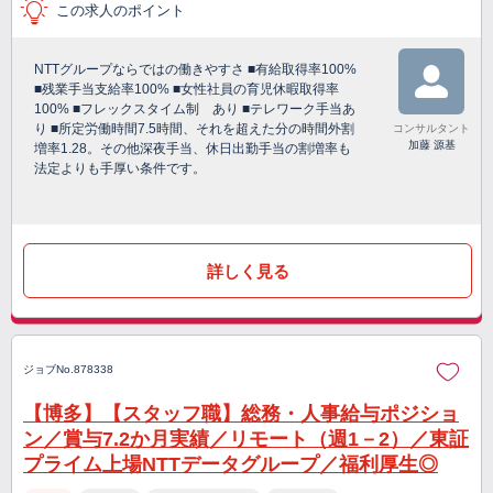
この求人のポイント
NTTグループならではの働きやすさ ■有給取得率100%
■残業手当支給率100% ■女性社員の育児休暇取得率
100% ■フレックスタイム制 あり ■テレワーク手当あ
り ■所定労働時間7.5時間、それを超えた分の時間外割
コンサルタント
加藤 源基
増率1.28。その他深夜手当、休日出勤手当の割増率も
法定よりも手厚い条件です。
詳しく見る
ジョブNo.878338
【博多】【スタッフ職】総務・人事給与ポジショ
ン／賞与7.2か月実績／リモート（週1－2）／東証
プライム上場NTTデータグループ／福利厚生◎