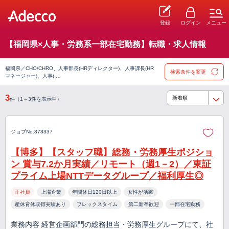
登録
ログイン
メニュー
【福岡県×人事・労務系一部在宅勤務】転職・求人情報
福岡県／CHO/CHRO、人事部長(HRディレクター)、人事課長(HR
検索条件を変更
マネージャー)、人事( …
3
件（1～3件を表示中）
ジョブNo.878337
【博多】【スタッフ職】総務・労務厚生ポジショ
ン 賞与7.2か月実績／リモート（週1－2）／東証
プライム上場NTTデータグループ／福利厚生◎
正社員
上場企業
年間休日120日以上
女性が活躍
産休育休取得実績あり
フレックスタイム
第二新卒歓迎
一部在宅勤務
業務内容 経営企画部門の総務担当・労務厚生グループにて、社