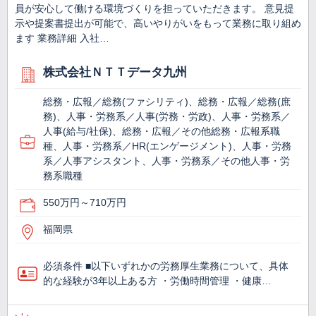
員が安心して働ける環境づくりを担っていただきます。 意見提
示や提案書提出が可能で、高いやりがいをもって業務に取り組め
ます 業務詳細 入社…
株式会社ＮＴＴデータ九州
総務・広報／総務(ファシリティ)、総務・広報／総務(庶
務)、人事・労務系／人事(労務・労政)、人事・労務系／
人事(給与/社保)、総務・広報／その他総務・広報系職
種、人事・労務系／HR(エンゲージメント)、人事・労務
系／人事アシスタント、人事・労務系／その他人事・労
務系職種
550万円～710万円
福岡県
必須条件 ■以下いずれかの労務厚生業務について、具体
的な経験が3年以上ある方 ・労働時間管理 ・健康…