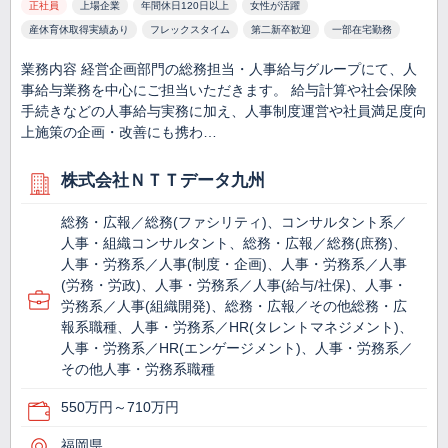
正社員
上場企業
年間休日120日以上
女性が活躍
産休育休取得実績あり
フレックスタイム
第二新卒歓迎
一部在宅勤務
業務内容 経営企画部門の総務担当・人事給与グループにて、人
事給与業務を中心にご担当いただきます。 給与計算や社会保険
手続きなどの人事給与実務に加え、人事制度運営や社員満足度向
上施策の企画・改善にも携わ…
株式会社ＮＴＴデータ九州
総務・広報／総務(ファシリティ)、コンサルタント系／
人事・組織コンサルタント、総務・広報／総務(庶務)、
人事・労務系／人事(制度・企画)、人事・労務系／人事
(労務・労政)、人事・労務系／人事(給与/社保)、人事・
労務系／人事(組織開発)、総務・広報／その他総務・広
報系職種、人事・労務系／HR(タレントマネジメント)、
人事・労務系／HR(エンゲージメント)、人事・労務系／
その他人事・労務系職種
550万円～710万円
福岡県