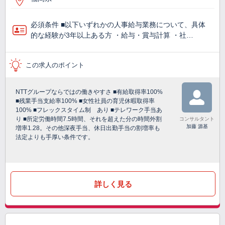
必須条件 ■以下いずれかの人事給与業務について、具体
的な経験が3年以上ある方 ・給与・賞与計算 ・社…
この求人のポイント
NTTグループならではの働きやすさ ■有給取得率100%
■残業手当支給率100% ■女性社員の育児休暇取得率
100% ■フレックスタイム制 あり ■テレワーク手当あ
り ■所定労働時間7.5時間、それを超えた分の時間外割
コンサルタント
加藤 源基
増率1.28。その他深夜手当、休日出勤手当の割増率も
法定よりも手厚い条件です。
詳しく見る