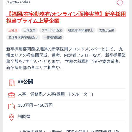
ジョブNo.764699
【福岡/在宅勤務有/オンライン面接実施】新卒採用
担当プライム上場企業
正社員
上場企業
グローバル企業
従業員1000名以上
女性が活躍
産休育休取得実績あり
一部在宅勤務
新卒採用部関西採用課の新卒採用フロントメンバーとして、 九
州エリアの母集団形成、選考、内定者フォローなど、新卒採用業
務全般をご担当いただきます。 学校の就職担当者や協力業者、
新卒採用部の各エリア担当や…
非公開
人事・労務系／人事(採用･リクルーター)
350万円～450万円
福岡県
＜必須の経験＞ ・Excel、PPTを使用した資料作成（報