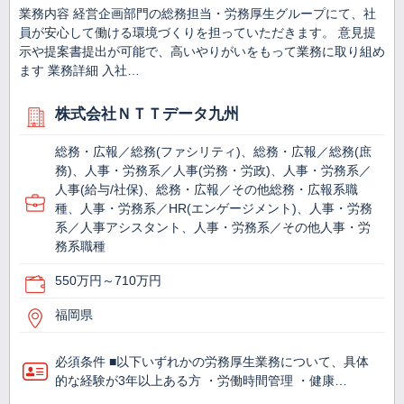
業務内容 経営企画部門の総務担当・労務厚生グループにて、社
員が安心して働ける環境づくりを担っていただきます。 意見提
示や提案書提出が可能で、高いやりがいをもって業務に取り組め
ます 業務詳細 入社…
株式会社ＮＴＴデータ九州
総務・広報／総務(ファシリティ)、総務・広報／総務(庶
務)、人事・労務系／人事(労務・労政)、人事・労務系／
人事(給与/社保)、総務・広報／その他総務・広報系職
種、人事・労務系／HR(エンゲージメント)、人事・労務
系／人事アシスタント、人事・労務系／その他人事・労
務系職種
550万円～710万円
福岡県
必須条件 ■以下いずれかの労務厚生業務について、具体
的な経験が3年以上ある方 ・労働時間管理 ・健康…