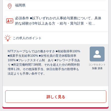
福岡県
必須条件 ■以下いずれかの人事給与業務について、具体
的な経験が3年以上ある方 ・給与・賞与計算 ・社…
この求人のポイント
NTTグループならではの働きやすさ ■有給取得率100%
■残業手当支給率100% ■女性社員の育児休暇取得率
100% ■フレックスタイム制 あり ■テレワーク手当あ
り ■所定労働時間7.5時間、それを超えた分の時間外割
コンサルタント
加藤 源基
増率1.28。その他深夜手当、休日出勤手当の割増率も
法定よりも手厚い条件です。
詳しく見る