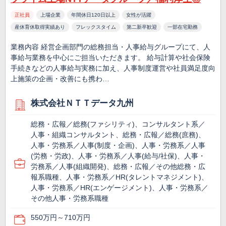
正社員
上場企業
年間休日120日以上
女性が活躍
産休育休取得実績あり
フレックスタイム
第二新卒歓迎
一部在宅勤務
業務内容 経営企画部門の総務担当・人事給与グループにて、人
事給与業務を中心にご担当いただきます。 給与計算や社会保険
手続きなどの人事給与実務に加え、人事制度運営や社員満足度向
上施策の企画・改善にも携わ…
株式会社ＮＴＴデータ九州
総務・広報／総務(ファシリティ)、コンサルタント系／
人事・組織コンサルタント、総務・広報／総務(庶務)、
人事・労務系／人事(制度・企画)、人事・労務系／人事
(労務・労政)、人事・労務系／人事(給与/社保)、人事・
労務系／人事(組織開発)、総務・広報／その他総務・広
報系職種、人事・労務系／HR(タレントマネジメント)、
人事・労務系／HR(エンゲージメント)、人事・労務系／
その他人事・労務系職種
550万円～710万円