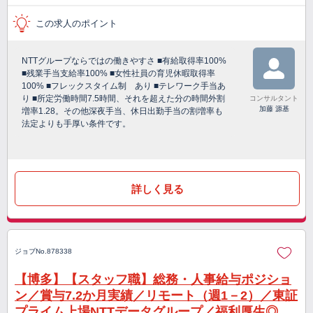
この求人のポイント
NTTグループならではの働きやすさ ■有給取得率100%
■残業手当支給率100% ■女性社員の育児休暇取得率
100% ■フレックスタイム制 あり ■テレワーク手当あ
り ■所定労働時間7.5時間、それを超えた分の時間外割
コンサルタント
加藤 源基
増率1.28。その他深夜手当、休日出勤手当の割増率も
法定よりも手厚い条件です。
詳しく見る
ジョブNo.878338
【博多】【スタッフ職】総務・人事給与ポジショ
ン／賞与7.2か月実績／リモート（週1－2）／東証
プライム上場NTTデータグループ／福利厚生◎