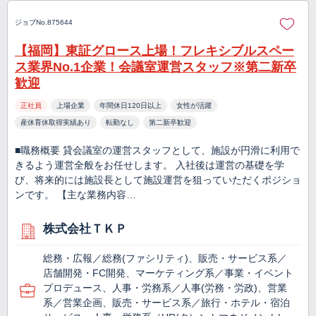
ジョブNo.875644
【福岡】東証グロース上場！フレキシブルスペー
ス業界No.1企業！会議室運営スタッフ※第二新卒
歓迎
正社員
上場企業
年間休日120日以上
女性が活躍
産休育休取得実績あり
転勤なし
第二新卒歓迎
■職務概要 貸会議室の運営スタッフとして、施設が円滑に利用で
きるよう運営全般をお任せします。 入社後は運営の基礎を学
び、将来的には施設長として施設運営を狙っていただくポジショ
ンです。 【主な業務内容…
株式会社ＴＫＰ
総務・広報／総務(ファシリティ)、販売・サービス系／
店舗開発・FC開発、マーケティング系／事業・イベント
プロデュース、人事・労務系／人事(労務・労政)、営業
系／営業企画、販売・サービス系／旅行・ホテル・宿泊