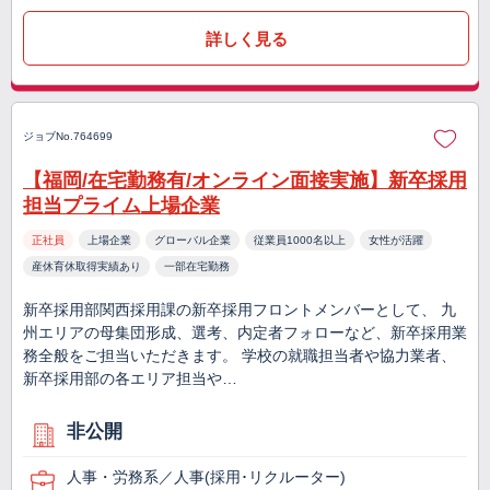
詳しく見る
ジョブNo.764699
【福岡/在宅勤務有/オンライン面接実施】新卒採用
担当プライム上場企業
正社員
上場企業
グローバル企業
従業員1000名以上
女性が活躍
産休育休取得実績あり
一部在宅勤務
新卒採用部関西採用課の新卒採用フロントメンバーとして、 九
州エリアの母集団形成、選考、内定者フォローなど、新卒採用業
務全般をご担当いただきます。 学校の就職担当者や協力業者、
新卒採用部の各エリア担当や…
非公開
人事・労務系／人事(採用･リクルーター)