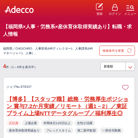
登録
ログイン
メニュー
【福岡県×人事・労務系×産休育休取得実績あり】転職・求
人情報
福岡県／CHO/CHRO、人事部長(HRディレクター)、人事課長(HR
検索条件を変更
マネージャー)、人事( …
4
件（1～4件を表示中）
ジョブNo.878337
【博多】【スタッフ職】総務・労務厚生ポジショ
ン 賞与7.2か月実績／リモート（週1－2）／東証
プライム上場NTTデータグループ／福利厚生◎
正社員
上場企業
年間休日120日以上
女性が活躍
産休育休取得実績あり
フレックスタイム
第二新卒歓迎
一部在宅勤務