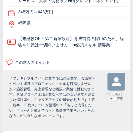
サービス、人事・労務系／HR(タレントマネジメント)
348万円～446万円
福岡県
【未経験OK・第二新卒歓迎】育成前提の採用のため、経
験や知識は一切問いません！ ■必須スキル 接客業…
この求人のポイント
「フレキシブルスペース業界No.1の企業で、会議室・
イベント運営のプロフェッショナルを目指しません
か？施設管理・売上管理など幅広い業務に挑戦できま
す。東証グロース上場企業ならではの安定基盤と充実
コンサルタント
笠井 万里
した福利厚生、キャリアアップの機会が魅力です！第
二新卒・20代メンバーが活躍中！「もっと成長した
い」「ちゃんと教えてもらえる環境で働きたい」そん
な方にピッタリなポジションです。