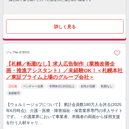
詳しく見る
ジョブNo.879522
【札幌／転勤なし】求人広告制作（業務改善企
画・推進アシスタント）／未経験OK！＜札幌本社
／東証プライム上場のグループ会社＞
正社員
ベンチャー企業
年間休日120日以上
女性が活躍
転勤なし
未経験可
【ウェルミージョブについて】 累計会員数180万人を誇る(2025
年6月時点)、介護・医療・障害福祉・保育業界専門の求人サイト
です。 ・介護業界において事業者、求職者の両面から採用支援
を行う人材キャリ…