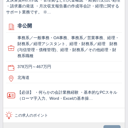
支決算資料の作成 ・管理費などの入金確認 ・経費の支払い処理
・請求書の発送 ・月次収支報告書の作成等会計・経理に関する
サポート業務です。 ※…
非公開
事務系／一般事務・OA事務、事務系／営業事務、経理・
財務系／経理アシスタント、経理・財務系／経理 財務
(与信管理・債権管理)、経理・財務系／その他経理・財
務系職種
378万円～467万円
北海道
【必須】 ・何らかの会計業務経験 ・基本的なPCスキル
（ローマ字入力、Word・Excelの基本操…
この求人のポイント