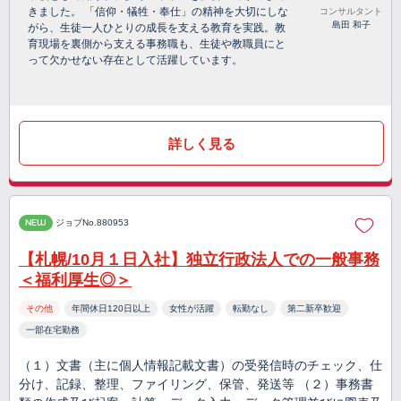
きました。 「信仰・犠牲・奉仕」の精神を大切にしな
コンサルタント
島田 和子
がら、生徒一人ひとりの成長を支える教育を実践。教
育現場を裏側から支える事務職も、生徒や教職員にと
って欠かせない存在として活躍しています。
詳しく見る
NEW
ジョブNo.880953
【札幌/10月１日入社】独立行政法人での一般事務
＜福利厚生◎＞
その他
年間休日120日以上
女性が活躍
転勤なし
第二新卒歓迎
一部在宅勤務
（１）文書（主に個人情報記載文書）の受発信時のチェック、仕
分け、記録、整理、ファイリング、保管、発送等 （２）事務書