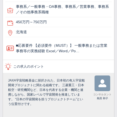
事務系／一般事務・OA事務、事務系／営業事務、事務系
／その他事務系職種
450万円～750万円
北海道
■応募要件 【必須要件（MUST）】 一般事務または営業
事務等の実務経験 Excel／Word／Po…
この求人のポイント
JAXA宇宙戦略基金に採択された、日本初の有人宇宙船
開発プロジェクトに関わる組織です。 三菱重工・日本
航空・研究機関など、日本を代表する企業・機関と連
携しながら、国家レベルで宇宙開発を推進していま
コンサルタント
島田 和子
す。 “日本の宇宙開発を担うプロジェクトチーム”とい
う位置付けです。