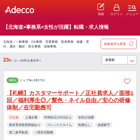
登録
ログイン
メニュー
【北海道×事務系×女性が活躍】転職・求人情報
北海道／一般事務・OA事務、営業事務、貿易事務、秘書・受
検索条件を変更
付、通訳・翻訳・英文事務、保険事務、 …
23
件（1～20件を表示中）
NEW
ジョブNo.882731
【札幌】カスタマーサポート／正社員求人／面接1
回／福利厚生◎／髪色・ネイル自由／安心の研修
体制／在宅勤務可
正社員
上場企業
年間休日120日以上
女性が活躍
産休育休取得実績あり
フレックスタイム
転勤なし
未経験可
第二新卒歓迎
一部在宅勤務