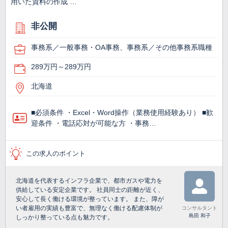
用いた資料の作成 …
非公開
事務系／一般事務・OA事務、事務系／その他事務系職種
289万円～289万円
北海道
■必須条件 ・Excel・Word操作（業務使用経験あり） ■歓
迎条件 ・電話応対が可能な方 ・事務…
この求人のポイント
北海道を代表するインフラ企業で、都市ガスや電力を
供給している安定企業です。 社員同士の距離が近く、
安心して長く働ける環境が整っています。 また、障が
い者雇用の実績も豊富で、無理なく働ける配慮体制が
コンサルタント
島田 和子
しっかり整っている点も魅力です。