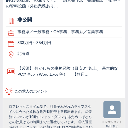
的な業務は以下の通りです。 ・請求書作成、書類確認 ・物件へ
の資料投函（外出業務あり…
非公開
事務系／一般事務・OA事務、事務系／営業事務
333万円～354万円
北海道
【必須】 何かしらの事務経験（目安3年以上） 基本的な
PCスキル（Word,Excel等） 【歓迎…
この求人のポイント
◎フレックスタイム制で、社員それぞれのライフスタ
イルに合った柔軟な勤務時間帯を選択出来ます。 ◎業
務システムが19時にシャットダウンするため、ほとん
どの社員はその時間までに退社しています。 ◎入退室
コンサルタント
島田 和子
時のチェックシステムに加えてPCログの確認もしてい