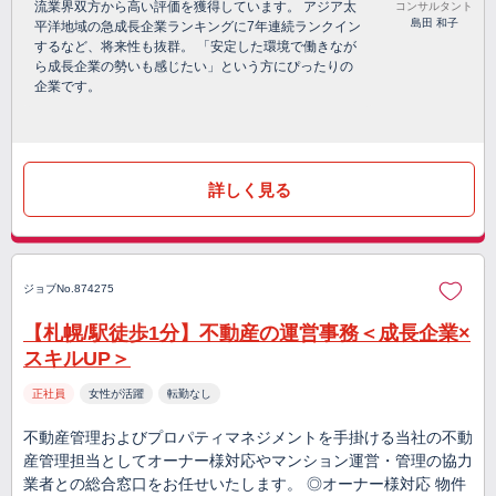
流業界双方から高い評価を獲得しています。 アジア太
コンサルタント
島田 和子
平洋地域の急成長企業ランキングに7年連続ランクイン
するなど、将来性も抜群。 「安定した環境で働きなが
ら成長企業の勢いも感じたい」という方にぴったりの
企業です。
詳しく見る
ジョブNo.874275
【札幌/駅徒歩1分】不動産の運営事務＜成長企業×
スキルUP＞
正社員
女性が活躍
転勤なし
不動産管理およびプロパティマネジメントを手掛ける当社の不動
産管理担当としてオーナー様対応やマンション運営・管理の協力
業者との総合窓口をお任せいたします。 ◎オーナー様対応 物件