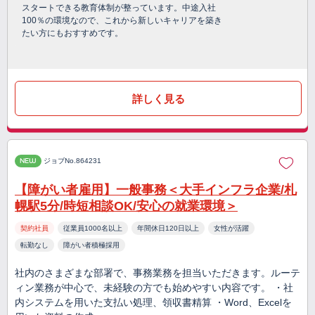
スタートできる教育体制が整っています。中途入社
100％の環境なので、これから新しいキャリアを築き
たい方にもおすすめです。
詳しく見る
NEW
ジョブNo.864231
【障がい者雇用】一般事務＜大手インフラ企業/札
幌駅5分/時短相談OK/安心の就業環境＞
契約社員
従業員1000名以上
年間休日120日以上
女性が活躍
転勤なし
障がい者積極採用
社内のさまざまな部署で、事務業務を担当いただきます。ルーテ
ィン業務が中心で、未経験の方でも始めやすい内容です。 ・社
内システムを用いた支払い処理、領収書精算 ・Word、Excelを