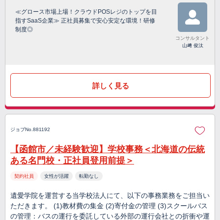
≪グロース市場上場！クラウドPOSレジのトップを目
指すSaaS企業≫ 正社員募集で安心安定な環境！研修
制度◎
コンサルタント
山﨑 俊汰
詳しく見る
ジョブNo.881192
【函館市／未経験歓迎】学校事務＜北海道の伝統
ある名門校・正社員登用前提＞
契約社員
女性が活躍
転勤なし
遺愛学院を運営する当学校法人にて、以下の事務業務をご担当い
ただきます。 (1)教材費の集金 (2)寄付金の管理 (3)スクールバス
の管理：バスの運行を委託している外部の運行会社との折衝や運