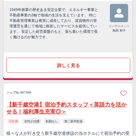
1949年創業の歴史ある安定企業で、エネルギー事業と
不動産事業の2軸で地域の生活を支えています。 特に
不動産管理事業は着実に成長しており、賃貸物件の管
理運営を通じて地域に根差したサービスを提供してい
コンサルタント
島田 和子
ます。 安定した経営基盤のもと、落ち着いた環境で長
く働けるのが魅力です。
詳しく見る
ジョブNo.867598
【新千歳空港】宿泊予約スタッフ＜英語力を活か
せる！福利厚生充実◎＞
正社員
女性が活躍
転勤なし
第二新卒歓迎
様々な人が行き交う新千歳空港併設の当ホテルにて宿泊予約の受