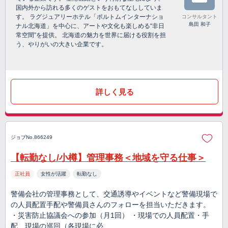
国内外から訪れる多くのゲストをおもてなししていま
す。 ラグジュアリーホテル「ポルトムインターナショ
コンサルタント
島田 和子
ナル北海道」を中心に、アートや文化も楽しめる“非日
常空間”を提供。 北海道の魅力を世界に届ける役割を担
う、やりがいの大きい企業です。
詳しく見る
ジョブNo.866249
【転勤なし/小樽】管理事務＜地域を守る仕事＞
正社員
女性が活躍
転勤なし
警備会社の管理事務として、交通誘導やイベントなど警備現場で
の人員配置手配や警備員さんのフォローを担当いただきます。
・災害防止協議会への参加（月1回） ・現場での人員配置・手
配、現場の巡回（各現場に必…