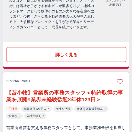
鑑定など、幅広い事業領域を持っています。オフィス
コンサルタント
島田 和子
街には当社が手がける有名ビルが数多く並び、地域の
ランドマークとして物件そのものが大きな存在感を放
つほど。今後、さらなる不動産需要の拡大が見込まれ
る中、大規模なプロジェクトを手がける業界のリーデ
ィングカンパニーとして、成長を続けていきます。
詳しく見る
ジョブNo.875981
【苫小牧】営業所の事務スタッフ＜特許取得の事
業を展開×業界未経験歓迎×年休123日＞
正社員
年間休日120日以上
女性が活躍
産休育休取得実績あり
転勤なし
入社実績あり
営業所運営を支える事務スタッフとして、事務業務全般を担当し