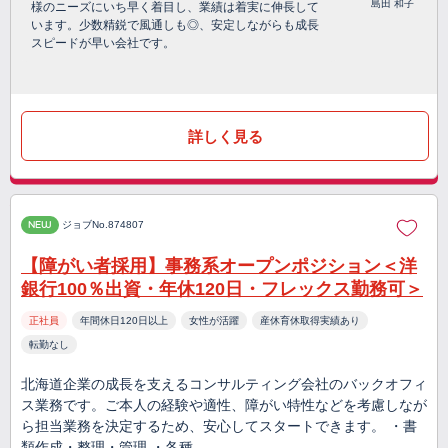
島田 和子
様のニーズにいち早く着目し、業績は着実に伸長して
います。少数精鋭で風通しも◎、安定しながらも成長
スピードが早い会社です。
詳しく見る
NEW
ジョブNo.874807
【障がい者採用】事務系オープンポジション＜洋
銀行100％出資・年休120日・フレックス勤務可＞
正社員
年間休日120日以上
女性が活躍
産休育休取得実績あり
転勤なし
北海道企業の成長を支えるコンサルティング会社のバックオフィ
ス業務です。ご本人の経験や適性、障がい特性などを考慮しなが
ら担当業務を決定するため、安心してスタートできます。 ・書
類作成・整理・管理 ・各種…