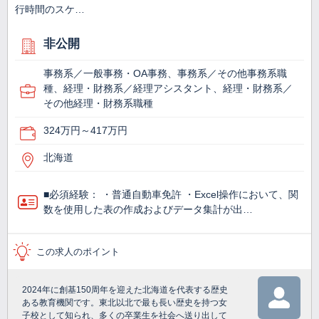
行時間のスケ…
非公開
事務系／一般事務・OA事務、事務系／その他事務系職
種、経理・財務系／経理アシスタント、経理・財務系／
その他経理・財務系職種
324万円～417万円
北海道
■必須経験： ・普通自動車免許 ・Excel操作において、関
数を使用した表の作成およびデータ集計が出…
この求人のポイント
2024年に創基150周年を迎えた北海道を代表する歴史
ある教育機関です。東北以北で最も長い歴史を持つ女
子校として知られ、多くの卒業生を社会へ送り出して