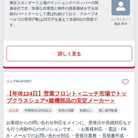
東証スタンダード上場のマンションデベロッパーの関
連会社です。快適な住環境と物件の資産価値を守る信
頼のパートナーとして選ばれ続けており、グループオ
ールでの管理戸数は20万戸を超えて全国9位の実績で
コンサルタント
島田 和子
す。
詳しく見る
ジョブNo.870007
【年休124日】営業フロント＜ニッチ市場でトッ
プクラスシェア×建機部品の安定メーカー＞
正社員
年間休日120日以上
女性が活躍
転勤なし
第二新卒歓迎
お客様からの問い合わせ対応をメインに、受発注や見積対応など
を行う内勤中心のポジションです。 ・お客様対応 ・電話・FA
X・メールでのお問い合わせ対応 ・受発注業務 ・見積書作成 ・