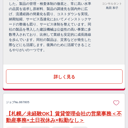
した。製品の管理・検査体制の徹底と、常に高い水準
コンサルタント
島田 和子
の品質を追求し原材料、製品の調達先を国内外に広
げ、流通経路の簡素化を図り、コストダウンを実現。
納期短縮、サービス迅速化においてメインストックヤ
ードの整備も図り、サービス体制を整えています。同
社の製品を導入した建設機械は公益性の高い事業に多
数導入されており、比例して業績も安定的に成長路線
を歩んでいます。同社の製品は、災害などが発生した
際などにも活躍します。復興のために活躍できること
もやりがいの一つです。
詳しく見る
ジョブNo.867805
【札幌／未経験OK】賃貸管理会社の営業事務＜不
動産事務×土日祝休み×転勤なし＞