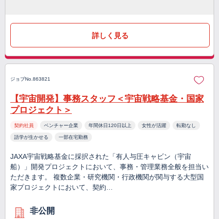
詳しく見る
ジョブNo.863821
【宇宙開発】事務スタッフ＜宇宙戦略基金・国家
プロジェクト＞
契約社員
ベンチャー企業
年間休日120日以上
女性が活躍
転勤なし
語学が生かせる
一部在宅勤務
JAXA宇宙戦略基金に採択された「有人与圧キャビン（宇宙
船）」開発プロジェクトにおいて、事務・管理業務全般を担当い
ただきます。 複数企業・研究機関・行政機関が関与する大型国
家プロジェクトにおいて、契約…
非公開