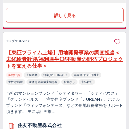
詳しく見る
ジョブNo.877512
【東証プライム上場】用地開発事業の調査担当＜
未経験者歓迎/福利厚生◎/不動産の開発プロジェク
トを支える仕事＞
契約社員
上場企業
従業員1000名以上
年間休日120日以上
女性が活躍
産休育休取得実績あり
転勤なし
未経験可
当社のマンションブランド「シティタワー」「シティハウス」
「グランドヒルズ」、注文住宅ブランド「J-URBAN」、ホテル
ブランド「ヴィラフォンテーヌ」などの用地取得業務をサポート
頂きます。 主には計画推…
住友不動産株式会社