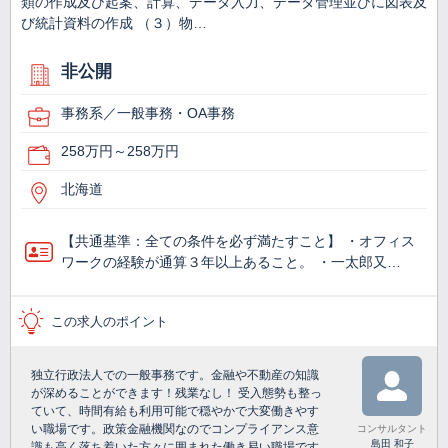
類の作成及び起案、計算、データ入力、データ管理並びに図表及
び統計資料の作成 （３）物…
非公開
事務系／一般事務・OA事務
258万円～258万円
北海道
【共通基準：全ての条件を必ず満たすこと】 ・オフィス
ワークの経験が通算３年以上あること。 ・一太郎又…
この求人のポイント
独立行政法人での一般事務です。金融や不動産の知識
が深めることができます！残業なし！ 受入態勢も整っ
ていて、時間有給も利用可能で穏やかで大変働きやす
い職場です。政策金融機関なのでコンプライアンス意
コンサルタント
島田 和子
識も高く落ち着いた方々に囲まれた働き易い職場です