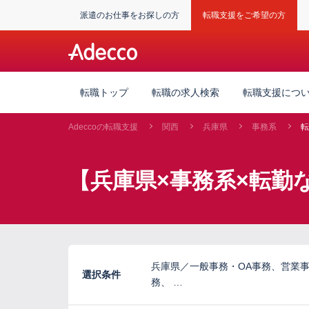
派遣のお仕事をお探しの方
転職支援をご希望の方
転職トップ
転職の求人検索
転職支援につ
Adeccoの転職支援
関西
兵庫県
事務系
転
【兵庫県×事務系×転勤
兵庫県／一般事務・OA事務、営業
選択条件
務、 …