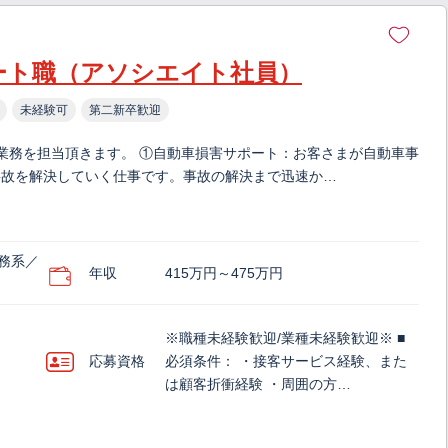
ポート職（アソシエイト社員）
未経験可
第二新卒歓迎
業務を担当頂きます。 ①自動車損害サポート：お客さまが自動車事
事故を解決していく仕事です。事故の解決まで迅速か…
務系／
年収
415万円～475万円
※職種未経験歓迎/業種未経験歓迎※ ■
応募資格
必須条件： ・接客サービス経験、また
は顧客折衝経験 ・周囲の方…