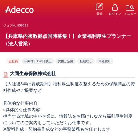
登録
ログイン
メニュー
ジョブNo.859621
【兵庫県内複数拠点同時募集！】企業福利厚生プランナー
（法人営業）
正社員
年間休日120日以上
女性が活躍
転勤なし
未経験可
大同生命保険株式会社
【入社後3年は育成期間】福利厚生制度を整えるための保険商品の資
料作成やご提案など
具体的な仕事内容
○具体的な仕事内容
担当する地域の中小企業に、情報誌をお届けしながら福利厚生制度
についてのご案内をしていただくお仕事です。
※資料作成・契約書作成などの事務業務もお任せします