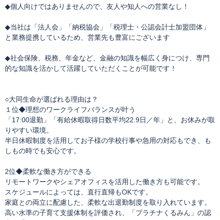
◆個人向けではありませんので、友人や知人への営業なし！
◆当社は「法人会」「納税協会」「税理士・公認会計士加盟団体」
と業務提携しているため、営業先も豊富にございます
◆社会保険、税務、年金など、金融の知識を幅広く身につけ、専門
的な知識を活かして活躍していただくことが可能です！
○大同生命が選ばれる理由は？
１位◆理想のワークライフバランスが叶う
「17:00退勤」「有給休暇取得日数平均22.9日／年」と、お休みが取
りやすい環境。
半日休暇制度を活用してお子様の学校行事や急用の対応もでき、も
しもの時でも安心です。
2位◆柔軟な働き方ができる
リモートワークやシェアオフィスを活用した働き方も可能です。
スケジュールによっては、直行直帰もOKです。
家庭との両立に配慮した、柔軟な出退勤制度を取り入れています。
高い水準の子育て支援体制を評価され、「プラチナくるみん」の認