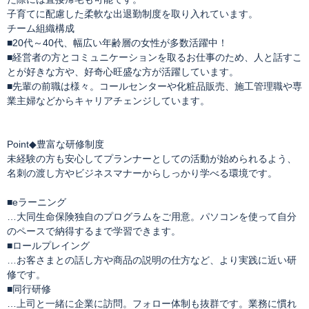
子育てに配慮した柔軟な出退勤制度を取り入れています。
チーム組織構成
■20代～40代、幅広い年齢層の女性が多数活躍中！
■経営者の方とコミュニケーションを取るお仕事のため、人と話すこ
とが好きな方や、好奇心旺盛な方が活躍しています。
■先輩の前職は様々。コールセンターや化粧品販売、施工管理職や専
業主婦などからキャリアチェンジしています。
Point◆豊富な研修制度
未経験の方も安心してプランナーとしての活動が始められるよう、
名刺の渡し方やビジネスマナーからしっかり学べる環境です。
■eラーニング
…大同生命保険独自のプログラムをご用意。パソコンを使って自分
のペースで納得するまで学習できます。
■ロールプレイング
…お客さまとの話し方や商品の説明の仕方など、より実践に近い研
修です。
■同行研修
…上司と一緒に企業に訪問。フォロー体制も抜群です。業務に慣れ