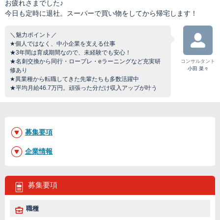
お疲れさまでした♪
今日も定時に退社。スーパーで買い物をしてから帰宅します！
＼魅力ポイント／
★個人ではなく、中小企業を支える仕事
★3年間は育成期間なので、未経験でも安心！
★名刺交換から同行・ロープレ・eラーニングなど充実研
コンサルタント
小田 菜々
修あり
★異業種から転職してきた先輩たちも多数活躍中
★平均月給46.7万円。頑張った分だけ収入アップが叶う
募集要項
企業情報
募集要項
職種