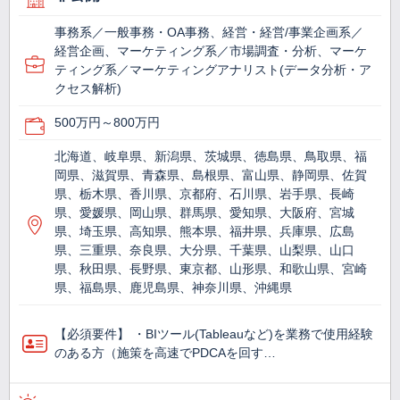
事務系／一般事務・OA事務、経営・経営/事業企画系／
経営企画、マーケティング系／市場調査・分析、マーケ
ティング系／マーケティングアナリスト(データ分析・ア
クセス解析)
500万円～800万円
北海道、岐阜県、新潟県、茨城県、徳島県、鳥取県、福
岡県、滋賀県、青森県、島根県、富山県、静岡県、佐賀
県、栃木県、香川県、京都府、石川県、岩手県、長崎
県、愛媛県、岡山県、群馬県、愛知県、大阪府、宮城
県、埼玉県、高知県、熊本県、福井県、兵庫県、広島
県、三重県、奈良県、大分県、千葉県、山梨県、山口
県、秋田県、長野県、東京都、山形県、和歌山県、宮崎
県、福島県、鹿児島県、神奈川県、沖縄県
【必須要件】 ・BIツール(Tableauなど)を業務で使⽤経験
のある方（施策を高速でPDCAを回す…