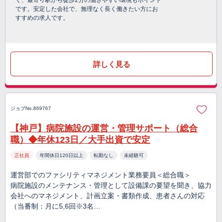
く、最寄り駅から徒歩2分の働きやすい環境もポイント
です。安定した会社で、無理なく長く働きたい方にお
すすめの求人です。
詳しく見る
ジョブNo.869767
【神戸】病院施設の運営・管理サポート（総合
職）◆年休123日／大手出資で安定
正社員
年間休日120日以上
転勤なし
未経験可
運営部でのファシリティマネジメント業務要員＜総合職＞
病院施設のメンテナンス・管理として設備課の要望を聞き、協力
会社へのマネジメント、計画立案・書類作成、患者さんの対応
（当番制：月に5,6回※3名…