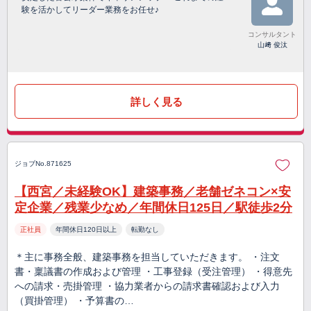
験を活かしてリーダー業務をお任せ♪
コンサルタント
山﨑 俊汰
詳しく見る
ジョブNo.871625
【西宮／未経験OK】建築事務／老舗ゼネコン×安
定企業／残業少なめ／年間休日125日／駅徒歩2分
正社員
年間休日120日以上
転勤なし
＊主に事務全般、建築事務を担当していただきます。 ・注文
書・稟議書の作成および管理 ・工事登録（受注管理） ・得意先
への請求・売掛管理 ・協力業者からの請求書確認および入力
（買掛管理） ・予算書の…