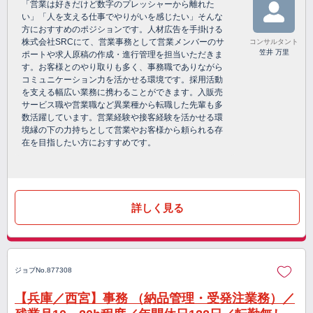
「営業は好きだけど数字のプレッシャーから離れた
い」「人を支える仕事でやりがいを感じたい」そんな
方におすすめのポジションです。人材広告を手掛ける
株式会社SRCにて、営業事務として営業メンバーのサ
コンサルタント
笠井 万里
ポートや求人原稿の作成・進行管理を担当いただきま
す。お客様とのやり取りも多く、事務職でありながら
コミュニケーション力を活かせる環境です。採用活動
を支える幅広い業務に携わることができます。入販売
サービス職や営業職など異業種から転職した先輩も多
数活躍しています。営業経験や接客経験を活かせる環
境縁の下の力持ちとして営業やお客様から頼られる存
在を目指したい方におすすめです。
詳しく見る
ジョブNo.877308
【兵庫／西宮】事務 （納品管理・受発注業務）／