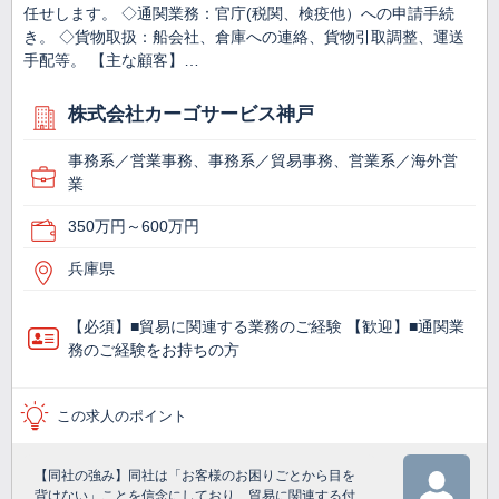
任せします。 ◇通関業務：官庁(税関、検疫他）への申請手続
き。 ◇貨物取扱：船会社、倉庫への連絡、貨物引取調整、運送
手配等。 【主な顧客】…
株式会社カーゴサービス神戸
事務系／営業事務、事務系／貿易事務、営業系／海外営
業
350万円～600万円
兵庫県
【必須】■貿易に関連する業務のご経験 【歓迎】■通関業
務のご経験をお持ちの方
この求人のポイント
【同社の強み】同社は「お客様のお困りごとから目を
背けない」ことを信念にしており、貿易に関連する付