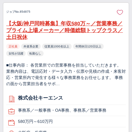
ジョブNo.854875
【大阪/神戸同時募集】年収580万～／営業事務／
プライム上場メーカー／時価総額トップクラス／
土日祝休
正社員
外資系企業
従業員1000名以上
年間休日120日以上
女性が活躍
転勤なし
■仕事内容： 各営業所での営業事務を担当していただきます。
業務内容は、電話応対・データ入力・伝票や見積の作成・来客対
応・営業所内で発生する様々な事務業務をお任せします。 事務
の面から営業担当者をサポ…
株式会社キーエンス
事務系／一般事務・OA事務、事務系／営業事務
580万円～610万円