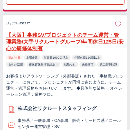
ジョブNo.857937
【大阪】事務SV/プロジェクトのチーム運営・管
理業務/大手リクルートグループ/年間休日125日/安
心の研修体制有
契約社員
上場企業
従業員1000名以上
年間休日120日以上
女性が活躍
産休育休取得実績あり
転勤なし
未経験可
第二新卒歓迎
お客様よりアウトソーシング（外部委託）された「事務職プロジ
ェクト」において、 プロジェクトが円滑に進むように、チーム
運営・管理業務をお任せいたします。 ◆具体的な業務 ・オペレ
ーション管理：業務フロ…
株式会社リクルートスタッフィング
事務系／一般事務・OA事務、販売・サービス系／コール
センター運営管理・SV