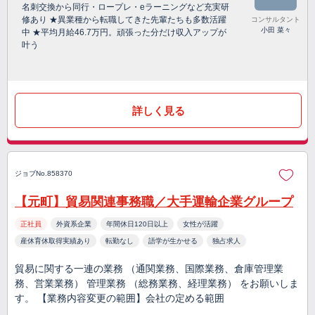
名刺交換から同行・ロープレ・eラーニングなど充実研
修あり ★異業種から転職してきた先輩たちも多数活躍
コンサルタント
小田 菜々
中 ★平均月給46.7万円。頑張った分だけ収入アップが
叶う
詳しく見る
ジョブNo.858370
【元町】貿易関連事務職／大手運輸企業グループ
正社員
外資系企業
年間休日120日以上
女性が活躍
産休育休取得実績あり
転勤なし
語学が生かせる
独占求人
貿易に関する一連の業務 （通関業務、国際業務、倉庫管理業
務、営業業務） 管理業務 （総務業務、経理業務） をお願いしま
す。 【業務内容変更の範囲】会社の定める範囲