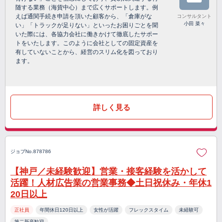
随する業務（海貨中心）まで広くサポートします。例
えば通関手続き申請を頂いた顧客から、「倉庫がな
コンサルタント
小田 菜々
い」「トラックが足りない」といったお困りごとを聞
いた際には、各協力会社に働きかけて徹底したサポー
トをいたします。このように会社としての固定資産を
有していないことから、経営のスリム化を図っており
ます。
詳しく見る
ジョブNo.878786
【神戸／未経験歓迎】営業・接客経験を活かして
活躍！人材広告業の営業事務◆土日祝休み・年休1
20日以上
正社員
年間休日120日以上
女性が活躍
フレックスタイム
未経験可
第二新卒歓迎