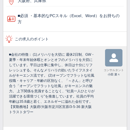
大阪府、兵庫県
■必須 ・基本的なPCスキル（Excel、Word）をお持ちの
方
この求人のポイント
■会社の特徴： (1)メリハリを大切に 週休2日制、GW・
夏季・年末年始休暇とオンとオフのメリハリを大切に
しています。平日は仕事に集中し、休日は十分にリフ
レッシュする。そんなメリハリの効いたライフスタイ
コンサルタント
小田 菜々
ルがキーエンス流です。 (2)オープンでフラットな社風
役職・キャリア・年齢の区別なく、「～さん」と呼び
合う「オープンでフラットな社風」がキーエンスの魅
力。 上下関係を意識することなく、“社員一人ひとりが
活躍できる環境づくり”を推進しています。社員の平均
年齢は35.8歳と若く、エネルギーに溢れた会社です。
【実勤務地】大阪府/大阪市淀川区宮原/3-5-36 新大阪
トラストタワー