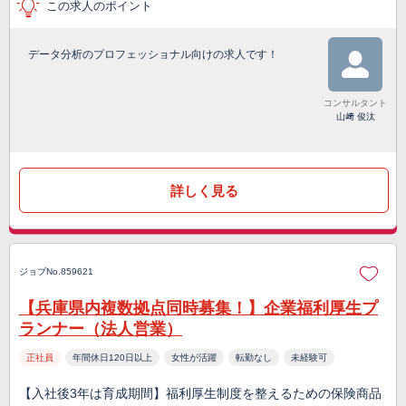
この求人のポイント
データ分析のプロフェッショナル向けの求人です！
コンサルタント
山﨑 俊汰
詳しく見る
ジョブNo.859621
【兵庫県内複数拠点同時募集！】企業福利厚生プ
ランナー（法人営業）
正社員
年間休日120日以上
女性が活躍
転勤なし
未経験可
【入社後3年は育成期間】福利厚生制度を整えるための保険商品