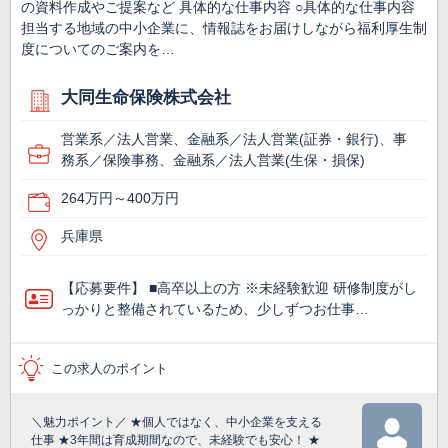
の資料作成やご提案など 具体的な仕事内容 ○具体的な仕事内容
担当する地域の中小企業に、情報誌をお届けしながら福利厚生制
度についてのご案内を…
大同生命保険株式会社
営業系／法人営業、金融系／法人営業(証券・銀行)、事
務系／保険事務、金融系／法人営業(生保・損保)
264万円～400万円
兵庫県
【応募要件】 ■高卒以上の方 ※未経験歓迎 研修制度がし
っかりと整備されているため、少しずつお仕事…
この求人のポイント
＼魅力ポイント／ ★個人ではなく、中小企業を支える
仕事 ★3年間は育成期間なので、未経験でも安心！ ★