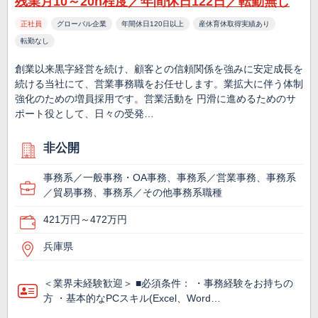
残業月10～20h程度／年間休日122日／転勤無し
正社員
グローバル企業
年間休日120日以上
産休育休取得実績あり
転勤なし
創業以来黒字経営を続け、顧客との信頼関係を強みに安定成長を
続ける当社にて、営業事務職をお任せします。業拡大に伴う体制
強化のための増員採用です。営業活動を 円滑に進めるためのサ
ポート役として、日々の受発…
非公開
事務系／一般事務・OA事務、事務系／営業事務、事務系
／貿易事務、事務系／その他事務系職種
421万円～472万円
兵庫県
＜業界未経験歓迎＞ ■必須条件： ・事務経験をお持ちの
方 ・基本的なPCスキル(Excel、Word…