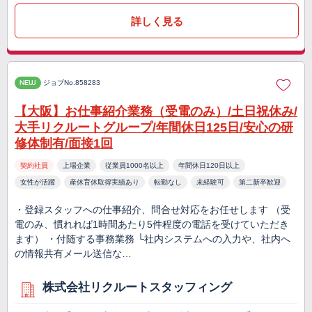
詳しく見る
NEW
ジョブNo.858283
【大阪】お仕事紹介業務（受電のみ）/土日祝休み/
大手リクルートグループ/年間休日125日/安心の研
修体制有/面接1回
契約社員
上場企業
従業員1000名以上
年間休日120日以上
女性が活躍
産休育休取得実績あり
転勤なし
未経験可
第二新卒歓迎
・登録スタッフへの仕事紹介、問合せ対応をお任せします （受
電のみ、慣れれば1時間あたり5件程度の電話を受けていただき
ます） ・付随する事務業務 └社内システムへの入力や、社内へ
の情報共有メール送信な…
株式会社リクルートスタッフィング