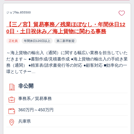
ジョブNo.855500
【三ノ宮】貿易事務／残業ほぼなし・年間休日12
0日・土日祝休み／海上貨物に関わる事務
正社員
年間休日120日以上
第二新卒歓迎
～海上貨物の輸出入（通関）に関する幅広い業務を担当していた
だきます～ ●書類作成/見積書作成 ●海上貨物の輸出入の手続き業
務（通関） ●精算表/請求書発行等の対応 ●顧客対応 ■効率化の一
環としてチー…
非公開
事務系／貿易事務
360万円～450万円
兵庫県