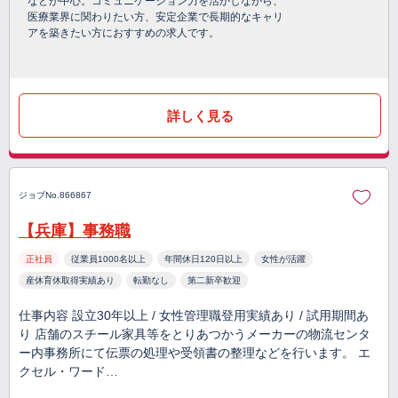
などが中心。コミュニケーション力を活かしながら、
医療業界に関わりたい方、安定企業で長期的なキャリ
アを築きたい方におすすめの求人です。
詳しく見る
ジョブNo.866867
【兵庫】事務職
正社員
従業員1000名以上
年間休日120日以上
女性が活躍
産休育休取得実績あり
転勤なし
第二新卒歓迎
仕事内容 設立30年以上 / 女性管理職登用実績あり / 試用期間あ
り 店舗のスチール家具等をとりあつかうメーカーの物流センタ
ー内事務所にて伝票の処理や受領書の整理などを行います。 エ
クセル・ワード…