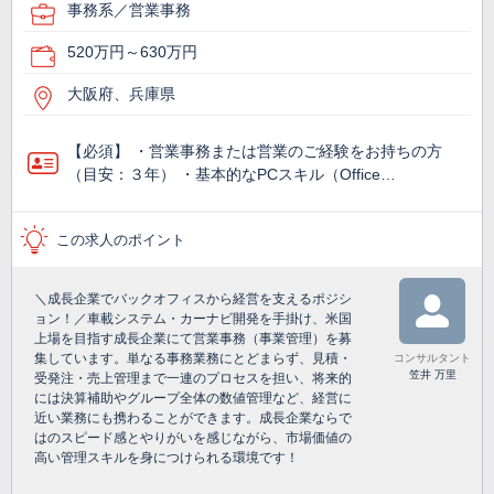
事務系／営業事務
520万円～630万円
大阪府、兵庫県
【必須】 ・営業事務または営業のご経験をお持ちの方
（目安：３年） ・基本的なPCスキル（Office…
この求人のポイント
＼成長企業でバックオフィスから経営を支えるポジシ
ョン！／車載システム・カーナビ開発を手掛け、米国
上場を目指す成長企業にて営業事務（事業管理）を募
集しています。単なる事務業務にとどまらず、見積・
コンサルタント
笠井 万里
受発注・売上管理まで一連のプロセスを担い、将来的
には決算補助やグループ全体の数値管理など、経営に
近い業務にも携わることができます。成長企業ならで
はのスピード感とやりがいを感じながら、市場価値の
高い管理スキルを身につけられる環境です！