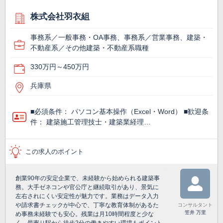
株式会社羽衣組
事務系／一般事務・OA事務、事務系／営業事務、建築・
不動産系／その他建築・不動産系職種
330万円～450万円
兵庫県
■必須条件： パソコン基本操作（Excel・Word） ■歓迎条
件： 建築施工管理技士・建築業経理…
この求人のポイント
創業90年の安定企業で、未経験から始められる建築事
務。大手ゼネコンや官公庁と継続取引があり、景気に
左右されにくい安定性が魅力です。業務はデータ入力
や請求書チェックが中心で、丁寧な教育体制があるた
コンサルタント
笠井 万里
め事務未経験でも安心。残業は月10時間程度と少な