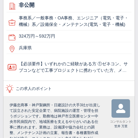
非公開
事務系／一般事務・OA事務、エンジニア（電気・電子・
機械）系／設備保全・メンテナンス(電気・電子・機械)
324万円～592万円
兵庫県
【必須要件】いずれかのご経験がある方 ①ゼネコン、サ
ブコンなどで工事プロジェクトに携わっていた方、メ…
この求人のポイント
伊藤忠商事・神戸製鋼所・日建設計の大手3社が出資し
て設立された安定企業で、病院施設の運営・管理を担
うポジションです。勤務地は神戸市立医療センター中
央市民病院内で、地域医療を支えるやりがいのある仕
コンサルタント
笠井 万里
事に携われます。業務は、設備課や協力会社との調
整、メンテナンス計画の立案、報告書・各種書類作成