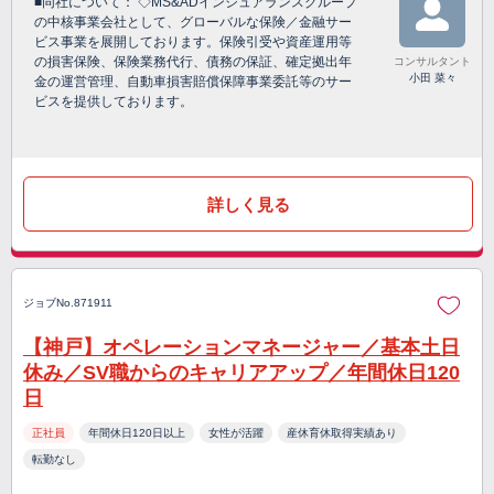
■同社について： ◇MS&ADインシュアランスグループ
の中核事業会社として、グローバルな保険／金融サー
ビス事業を展開しております。保険引受や資産運用等
の損害保険、保険業務代行、債務の保証、確定拠出年
コンサルタント
小田 菜々
金の運営管理、自動車損害賠償保障事業委託等のサー
ビスを提供しております。
詳しく見る
ジョブNo.871911
【神戸】オペレーションマネージャー／基本土日
休み／SV職からのキャリアアップ／年間休日120
日
正社員
年間休日120日以上
女性が活躍
産休育休取得実績あり
転勤なし