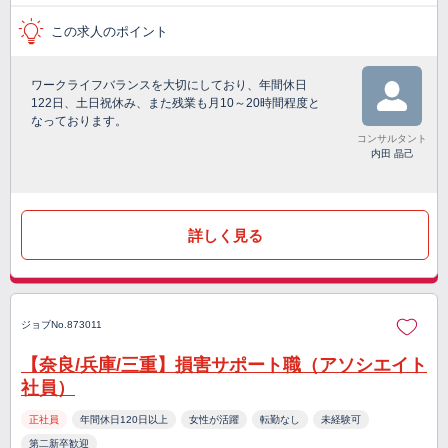
この求人のポイント
ワークライフバランスを大切にしており、年間休日
122日、土日祝休み、また残業も月10～20時間程度と
なっております。
コンサルタント
内田 晶己
詳しく見る
ジョブNo.873011
【奈良/兵庫/三重】損害サポート職（アソシエイト
社員）
正社員
年間休日120日以上
女性が活躍
転勤なし
未経験可
第二新卒歓迎