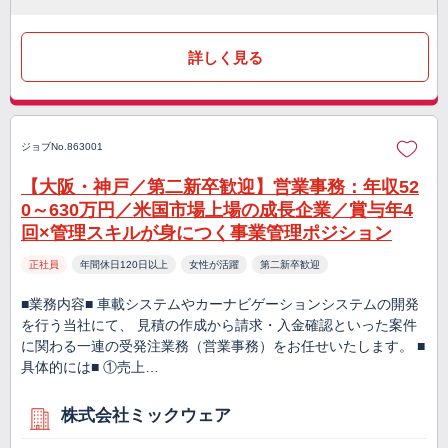
詳しく見る
ジョブNo.863001
【大阪・神戸／第二新卒歓迎】営業事務：年収52
0～630万円／米国市場上場の成長企業／賞与年4
回×管理スキルが身につく事業管理ポジション
正社員
年間休日120日以上
女性が活躍
第二新卒歓迎
■業務内容■ 車載システムやカーナビゲーションシステムの開発
を行う当社にて、 見積の作成から請求・入金確認といった案件
に関わる一連の受発注業務（営業事務）をお任せいたします。 ■
具体的には■ ①売上…
株式会社ミックウェア