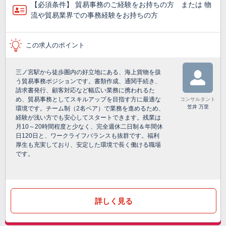
【必須条件】 貿易事務のご経験をお持ちの方 または 物
流や貿易業界での事務経験をお持ちの方
この求人のポイント
三ノ宮駅から徒歩圏内の好立地にある、海上貨物を扱
う貿易事務ポジションです。書類作成、通関手続き、
請求書発行、顧客対応など幅広い業務に携われるた
め、貿易事務としてスキルアップを目指す方に最適な
コンサルタント
笠井 万里
環境です。チーム制（2名ペア）で業務を進めるため、
経験が浅い方でも安心してスタートできます。残業は
月10～20時間程度と少なく、完全週休二日制＆年間休
日120日と、ワークライフバランスも抜群です。福利
厚生も充実しており、安定した環境で長く働ける職場
です。
詳しく見る