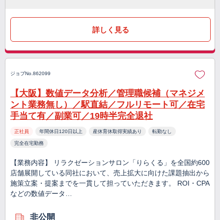
詳しく見る
ジョブNo.862099
【大阪】数値データ分析／管理職候補（マネジメ
ント業務無し）／駅直結／フルリモート可／在宅
手当て有／副業可／19時半完全退社
正社員
年間休日120日以上
産休育休取得実績あり
転勤なし
完全在宅勤務
【業務内容】 リラクゼーションサロン「りらくる」を全国約600
店舗展開している同社において、売上拡大に向けた課題抽出から
施策立案・提案までを一貫して担っていただきます。 ROI・CPA
などの数値データ…
非公開