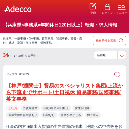
登録
ログイン
メニュー
【兵庫県×事務系×年間休日120日以上】転職・求人情報
兵庫県／一般事務・OA事務、営業事務、貿易事務、秘書・受
検索条件を変更
付、通訳・翻訳・英文事務、保険事務、 …
34
件（1～20件を表示中）
ジョブNo.879829
【神戸/通関士】貿易のスペシャリスト集団/上流か
ら下流までサポート/土日祝休 貿易事務/国際事務/
英文事務
正社員
外資系企業
年間休日120日以上
女性が活躍
産休育休取得実績あり
転勤なし
語学が生かせる
独占求人
仕事の内容 ■輸出入貨物の申告書類の作成、税関への申告等をお