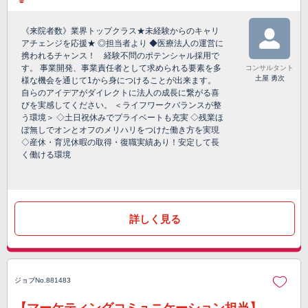
《来院者数》業界トップクラス★未経験からのキャリ
アチェンジを応援★ ◎担当者より ◆医療法人の運営に
携われるチャンス！ 経験不問のポテンシャル採用で
す。 事業開発、事業責任者として求められる要素を多
コンサルタント
土屋 勇次
様な機会を通じて1から身につけることが出来ます。
自らのアイデアがダイレクトに法人の成長に繋がる喜
びを実感してください。 ＜ライフワークバランスが整
う環境＞ ◇土日祝休みでプライベートも充実 ◇残業ほ
ぼ無しでオンとオフのメリハリをつけた働き方を実現
◇産休・育児休暇の取得・復職実績あり！安定して長
く働ける環境
詳しく見る
ジョブNo.881483