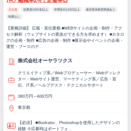
7H／離職率2%で定着率◎
正社員
従業員1000名以上
年間休日120日以上
産休育休取得実績あり
転勤なし
【業務詳細】 広報・宣伝業務 ■WEBサイトの企画・制作・アク
セス解析（ウェブサイトの更改ができる方を求めます） ■カタロ
グの企画・制作 ■広告の企画・制作 ■展示会やイベントの企画・
運営・ブースのデ…
株式会社オーヤラツクス
クリエイティブ系／Webプロデューサー・Webディレク
ター・Webサイト運営、マーケティング系／広告・宣
伝、IT系／ヘルプデスク・テクニカルサポート
380万円～600万円
東京都
【必須】 ■Illustrator、Photoshopを使用したデザインの
経験 ※応募時はポートフォ…