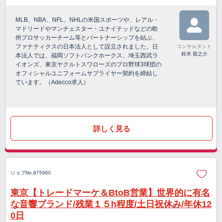
MLB、NBA、NFL、NHLの米国スポーツや、レアル・
マドリードやマンチェスター・ユナイテッドなどの欧
州プロサッカーチーム等とパートナーシップを結ぶ、
ファナティクスの日本法人として設立されました。日
コンサルタント
鈴木 龍之介
本法人では、福岡ソフトバンクホークス、埼玉西武ラ
イオンズ、東京ヤクルトスワローズのプロ野球3球団の
オフィシャルユニフォームサプライヤー契約を締結し
ています。（Adecco求人）
詳しく見る
ジョブNo.875960
東京【トレードマーケ＆BtoB営業】世界的に有名
な音響ブランド/残業１５h程度/土日祝休み/年休12
0日