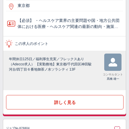
東京都
【必須】 ・ヘルスケア業界の主要問題や国・地方公共団
体における医療・ヘルスケア関連の最新の動向・施策…
この求人のポイント
年間休日125日／福利厚生充実／フレックスあり
（Adecco求人） 【実勤務地】東京都/千代田区神田駿
河台/四丁目６番地御茶ノ水ソラシティ 13F
コンサルタント
髙橋 雄一
詳しく見る
ジョブNo.876804