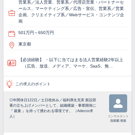
営業系／法人営業、営業系／代理店営業・パートナーセ
ールス、マーケティング系／広告・宣伝、営業系／営業
企画、クリエイティブ系／Webサービス・コンテンツ企
画
501万円～650万円
東京都
【必須経験】 ・以下に当てはまる法人営業経験2年以上
（広告、放送、メディア、マーケ、SaaS、無…
この求人のポイント
◎年間休日122日／土日祝休み／福利厚生充実 新設部
署の立ち上げメンバーとして、組織構築・事業開発に
『 裁量 』を持って携われる環境です。 （Adecco求
人）
コンサルタント
與那覇 萌菜