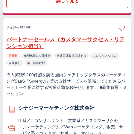
詳しく見る
ジョブNo.874108
パートナーセールス（カスタマーサクセス・リテ
ンション担当）
正社員
年間休日120日以上
産休育休取得実績あり
フレックスタイム
未経験可
第二新卒歓迎
導入実績9,100件超を誇る国内シェアトップクラスのマーケティ
ングSaaS「Synergy!」等の自社サービスを販売してくださるパ
ートナー企業に対する営業活動をお任せします。 ■募集背景・ミ
ッション…
シナジーマーケティング株式会社
IT系／ITコンサルタント、営業系／カスタマーサクセ
ス、マーケティング系／Webマーケティング、販売・サ
ービス系／カスタマーサポート・オペレーター