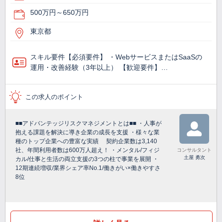
500万円～650万円
東京都
スキル要件【必須要件】 ・WebサービスまたはSaaSの
運用・改善経験（3年以上） 【歓迎要件】…
この求人のポイント
■■アドバンテッジリスクマネジメントとは■■ ・人事が
抱える課題を解決に導き企業の成長を支援 ・様々な業
種のトップ企業への豊富な実績 契約企業数は3,140
社、年間利用者数は600万人超え！ ・メンタル/フィジ
コンサルタント
土屋 勇次
カル/仕事と生活の両立支援の3つの柱で事業を展開 ・
12期連続増収/業界シェア率No.1/働きがい×働きやすさ
8位