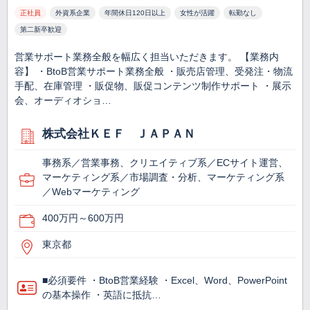
正社員
外資系企業
年間休日120日以上
女性が活躍
転勤なし
第二新卒歓迎
営業サポート業務全般を幅広く担当いただきます。 【業務内
容】 ・BtoB営業サポート業務全般 ・販売店管理、受発注・物流
手配、在庫管理 ・販促物、販促コンテンツ制作サポート ・展示
会、オーディオショ…
株式会社ＫＥＦ ＪＡＰＡＮ
事務系／営業事務、クリエイティブ系／ECサイト運営、
マーケティング系／市場調査・分析、マーケティング系
／Webマーケティング
400万円～600万円
東京都
■必須要件 ・BtoB営業経験 ・Excel、Word、PowerPoint
の基本操作 ・英語に抵抗…