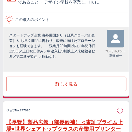
であること ・デザイン学校を卒業し、Illus…
この求人のポイント
スタートアップ企業 海外展開あり（日系グローバル企
業） いち早く商品に携わり、販売に向けたプロモーシ
ョンも経験できます。 残業月20時間以内／年間休日
125日／土日祝日休み／中途入社5割以上／未経験者歓
コンサルタント
髙橋 雄一
迎／第二新卒歓迎 ／転勤なし
詳しく見る
ジョブNo.877090
【長野】製品広報（部長候補）＜東証プライム上
場×世界シェアトップクラスの産業用プリンター