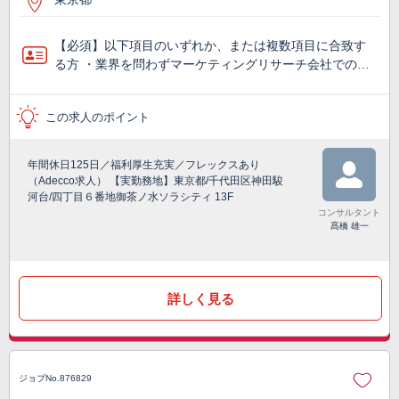
【必須】以下項目のいずれか、または複数項目に合致す
る方 ・業界を問わずマーケティングリサーチ会社での…
この求人のポイント
年間休日125日／福利厚生充実／フレックスあり
（Adecco求人） 【実勤務地】東京都/千代田区神田駿
河台/四丁目６番地御茶ノ水ソラシティ 13F
コンサルタント
髙橋 雄一
詳しく見る
ジョブNo.876829