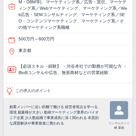
M・DBM等)、マーケティング系／広告・宣伝、マーケテ
ィング系／Webマーケティング、マーケティング系／We
b広告・SEMコンサルティング、マーケティング系／SE
O・コンテンツマーケティング、マーケティング系／そ
の他マーケティング系職種
500万円～800万円
東京都
【必須スキル・経験】 ・渋谷本社での勤務が可能な方 ・
BtoBコンサルや広告、無形商材などの営業経験…
この求人のポイント
創業メンバーに近い距離で働ける 経営者視点を学べる
環境 裁量権が大きい 動画マーケティング業界のパイオ
ニア企業 少人数組織で事業成長に深く関われる 本質的
な課題解決や事業推進に携われる
コンサルタント
林 茉由