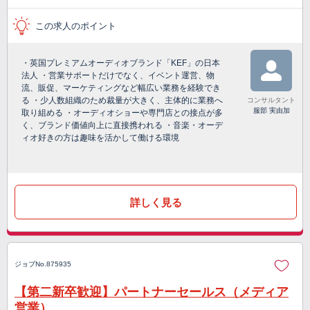
この求人のポイント
・英国プレミアムオーディオブランド「KEF」の日本
法人 ・営業サポートだけでなく、イベント運営、物
流、販促、マーケティングなど幅広い業務を経験でき
る ・少人数組織のため裁量が大きく、主体的に業務へ
コンサルタント
服部 実由加
取り組める ・オーディオショーや専門店との接点が多
く、ブランド価値向上に直接携われる ・音楽・オーデ
ィオ好きの方は趣味を活かして働ける環境
詳しく見る
ジョブNo.875935
【第二新卒歓迎】パートナーセールス（メディア
営業）