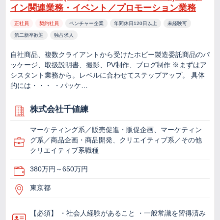
イン関連業務・イベント／プロモーション業務
正社員
契約社員
ベンチャー企業
年間休日120日以上
未経験可
第二新卒歓迎
独占求人
自社商品、複数クライアントから受けたホビー製造委託商品のパ
ッケージ、取扱説明書、撮影、PV制作、ブログ制作 ※まずはア
シスタント業務から。レベルに合わせてステップアップ。 具体
的には・・・ ・パッケ…
株式会社千値練
マーケティング系／販売促進・販促企画、マーケティン
グ系／商品企画・商品開発、クリエイティブ系／その他
クリエイティブ系職種
380万円～650万円
東京都
【必須】 ・社会人経験があること ・一般常識を習得済み