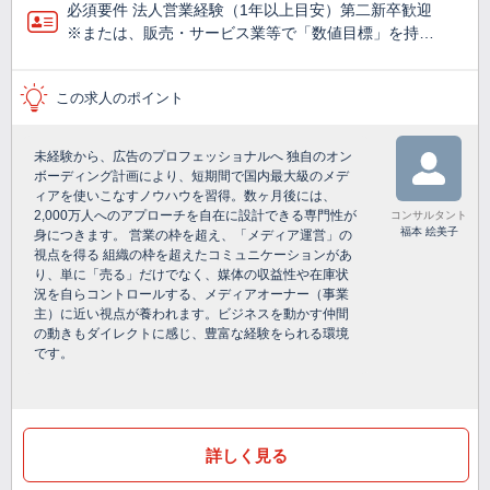
必須要件 法人営業経験（1年以上目安）第二新卒歓迎
※または、販売・サービス業等で「数値目標」を持…
この求人のポイント
未経験から、広告のプロフェッショナルへ 独自のオン
ボーディング計画により、短期間で国内最大級のメデ
ィアを使いこなすノウハウを習得。数ヶ月後には、
2,000万人へのアプローチを自在に設計できる専門性が
コンサルタント
福本 絵美子
身につきます。 営業の枠を超え、「メディア運営」の
視点を得る 組織の枠を超えたコミュニケーションがあ
り、単に「売る」だけでなく、媒体の収益性や在庫状
況を自らコントロールする、メディアオーナー（事業
主）に近い視点が養われます。ビジネスを動かす仲間
の動きもダイレクトに感じ、豊富な経験をられる環境
です。
詳しく見る