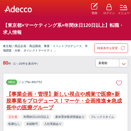
登録
ログイン
メニュー
【東京都×マーケティング系×年間休日120日以上】転職・
求人情報
東京都／商品企画・商品開発、事業・イベントプロデュース、市
検索条件を変更
場調査・分析、ダイレクトマーケティ …
80
件（1～20件を表示中）
NEW
ジョブNo.882752
【事業企画・管理】新しい視点や感覚で医療×新
規事業をプロデュース！マーケ・企画推進★急成
長中の医療グループ
正社員
年間休日120日以上
産休育休取得実績あり
フレックスタイム
転勤なし
未経験可
入社実績あり