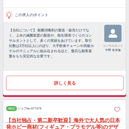
この求人のポイント
【当社について】 殺菌消毒剤の製造・販売だけでな
く、上水の滅菌装置の製造や、衛生環境づくりのコン
サルタントとして、多くの実績をあげています。取引
社数は3万社以上にのぼり、大手飲食チェーンや高級ホ
コンサルタント
中野 友未伽
テルのマニュアルに組み込まれるほど、盤石な顧客基
盤をもち安定的な企業です。
詳しく見る
NEW
ジョブNo.877378
【当社独占・第二新卒歓迎】海外で大人気の日本
発ホビー商材(フィギュア・プラモデル等)のデザ