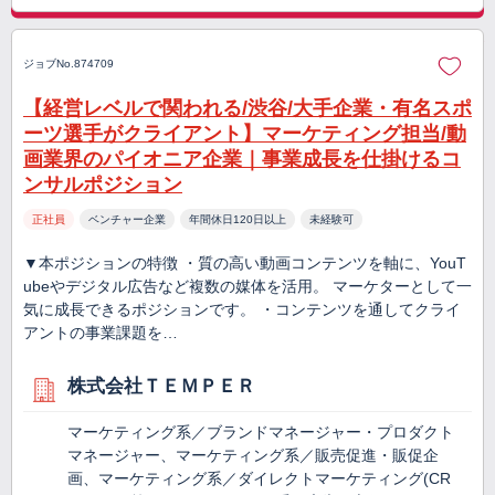
ジョブNo.874709
【経営レベルで関われる/渋谷/大手企業・有名スポ
ーツ選手がクライアント】マーケティング担当/動
画業界のパイオニア企業｜事業成長を仕掛けるコ
ンサルポジション
正社員
ベンチャー企業
年間休日120日以上
未経験可
▼本ポジションの特徴 ・質の高い動画コンテンツを軸に、YouT
ubeやデジタル広告など複数の媒体を活用。 マーケターとして一
気に成長できるポジションです。 ・コンテンツを通してクライ
アントの事業課題を…
株式会社ＴＥＭＰＥＲ
マーケティング系／ブランドマネージャー・プロダクト
マネージャー、マーケティング系／販売促進・販促企
画、マーケティング系／ダイレクトマーケティング(CR