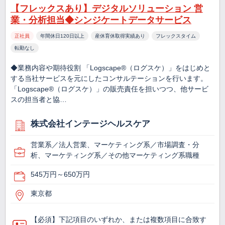
【フレックスあり】デジタルソリューション 営
業・分析担当◆シンジケートデータサービス
正社員
年間休日120日以上
産休育休取得実績あり
フレックスタイム
転勤なし
◆業務内容や期待役割 「Logscape®（ログスケ）」をはじめと
する当社サービスを元にしたコンサルテーションを行います。
「Logscape®（ログスケ）」の販売責任を担いつつ、他サービ
スの担当者と協…
株式会社インテージヘルスケア
営業系／法人営業、マーケティング系／市場調査・分
析、マーケティング系／その他マーケティング系職種
545万円～650万円
東京都
【必須】下記項目のいずれか、または複数項目に合致す