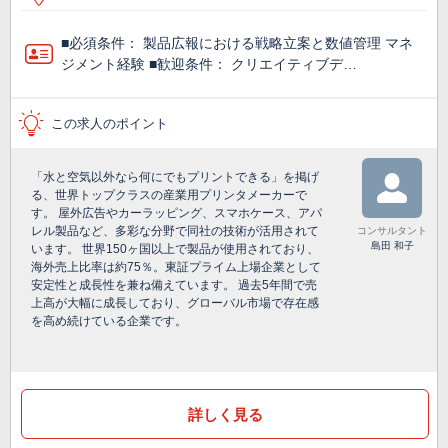
■必須条件： 製品広報における戦略立案と数値管理 マネ
ジメント経験 ■歓迎条件： クリエイティブデ…
この求人のポイント
「水と空気以外なら何にでもプリントできる」を掲げ
る、世界トップクラスの産業用プリンタメーカーで
す。 屋外広告やカーラッピング、スマホケース、アパ
レル製品など、多彩な分野で同社の技術が活用されて
コンサルタント
島田 和子
います。 世界150ヶ国以上で製品が使用されており、
海外売上比率は約75％。東証プライム上場企業として
安定性と成長性を兼ね備えています。 過去5年間で売
上高が大幅に成長しており、グローバル市場で存在感
を高め続けている企業です。
詳しく見る