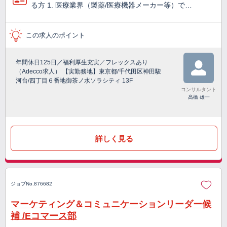
る方 1. 医療業界（製薬/医療機器メーカー等）で…
この求人のポイント
年間休日125日／福利厚生充実／フレックスあり
（Adecco求人） 【実勤務地】東京都/千代田区神田駿
河台/四丁目６番地御茶ノ水ソラシティ 13F
コンサルタント
髙橋 雄一
詳しく見る
ジョブNo.876682
マーケティング＆コミュニケーションリーダー候
補 /Eコマース部