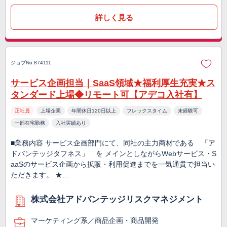
詳しく見る
ジョブNo.874111
サービス企画担当｜SaaS領域★福利厚生充実★ス
タンダード上場◆リモート可【アデコ入社有】
正社員
上場企業
年間休日120日以上
フレックスタイム
未経験可
一部在宅勤務
入社実績あり
■業務内容 サービス企画部門にて、同社の主力商材である 「ア
ドバンテッジタフネス」 を メインとしながらWebサービス・S
aaSのサービス企画から拡販・利用促進までを一気通貫で担当い
ただきます。 ★…
株式会社アドバンテッジリスクマネジメント
マーケティング系／商品企画・商品開発