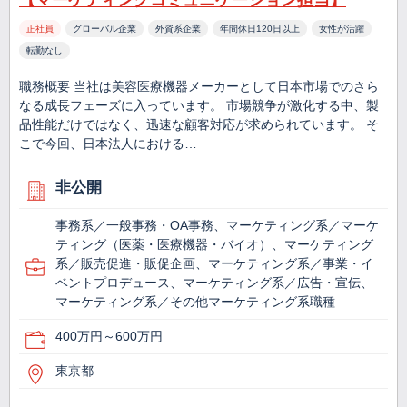
【マーケティングコミュニケーション担当】
正社員
グローバル企業
外資系企業
年間休日120日以上
女性が活躍
転勤なし
職務概要 当社は美容医療機器メーカーとして日本市場でのさら
なる成長フェーズに入っています。 市場競争が激化する中、製
品性能だけではなく、迅速な顧客対応が求められています。 そ
こで今回、日本法人における…
非公開
事務系／一般事務・OA事務、マーケティング系／マーケ
ティング（医薬・医療機器・バイオ）、マーケティング
系／販売促進・販促企画、マーケティング系／事業・イ
ベントプロデュース、マーケティング系／広告・宣伝、
マーケティング系／その他マーケティング系職種
400万円～600万円
東京都