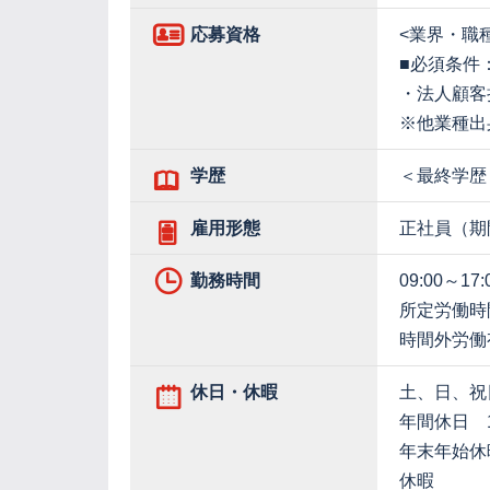
応募資格
<業界・職
■必須条件
・法人顧客
※他業種出
学歴
＜最終学歴
雇用形態
正社員（期
勤務時間
09:00～17:
所定労働時
時間外労働
休日・休暇
土、日、祝
年間休日 1
年末年始休
休暇