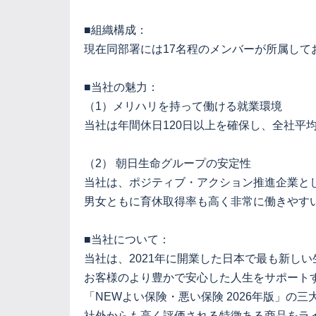
■組織構成：
現在同部署には17名程のメンバーが所属して
■当社の魅力：
（1）メリハリを持って働ける就業環境
当社は年間休日120日以上を確保し、全社平
（2） 朝日生命グループの安定性
当社は、ポジティブ・アクション推進企業と
男女ともに育休取得率も高く非常に働きやす
■当社について：
当社は、2021年に開業した日本で最も新しい生命保
お客様のより豊かで安心した人生をサポート
「NEWよい保険・悪い保険 2026年版」の
社外からも高く評価される特徴ある商品をラ