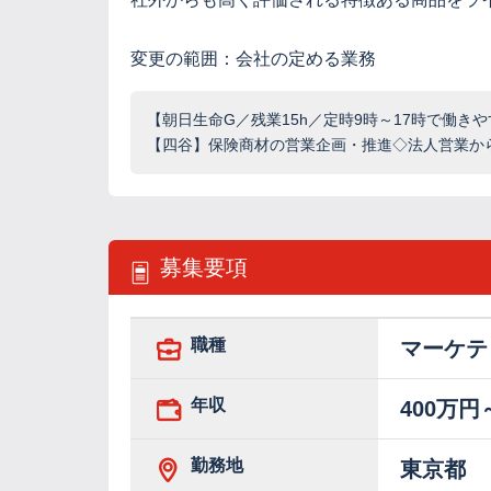
変更の範囲：会社の定める業務
【朝日生命G／残業15h／定時9時～17時で働き
【四谷】保険商材の営業企画・推進◇法人営業か
募集要項
職種
マーケテ
年収
400万円
勤務地
東京都